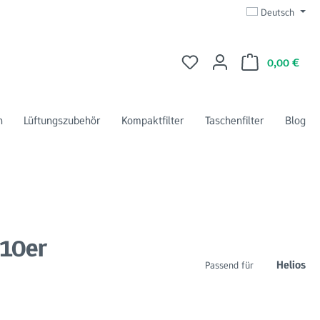
Deutsch
Du hast 0 Produkte auf dem 
Ware
0,00 €
n
Lüftungszubehör
Kompaktfilter
Taschenfilter
Blog
 10er
Helios
Passend für