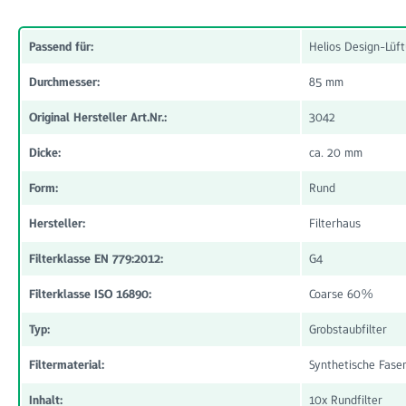
Passend für:
Helios Design-Lüf
Durchmesser:
85 mm
Original Hersteller Art.Nr.:
3042
Dicke:
ca. 20 mm
Form:
Rund
Hersteller:
Filterhaus
Filterklasse EN 779:2012:
G4
Filterklasse ISO 16890:
Coarse 60%
Typ:
Grobstaubfilter
Filtermaterial:
Synthetische Fase
Inhalt:
10x Rundfilter