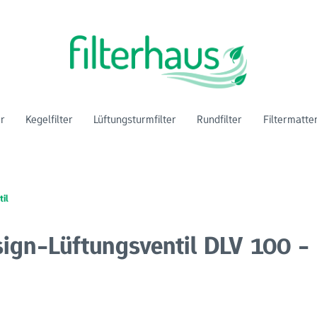
er
Kegelfilter
Lüftungsturmfilter
Rundfilter
Filtermatte
il
sign-Lüftungsventil DLV 100 -