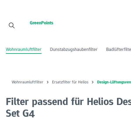
 Hauptinhalt springen
Zur Suche springen
Zur Hauptnavigation springen
GreenPoints
Wohnraumluftfilter
Dunstabzugshaubenfilter
Badlüfterfilt
Wohnraumluftfilter
Ersatzfilter für Helios
Design-Lüftungsvent
Filter passend für Helios De
Set G4