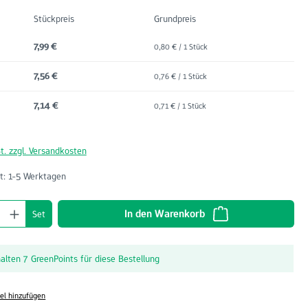
Stückpreis
Grundpreis
7,99 €
0,80 € / 1 Stück
7,56 €
0,76 € / 1 Stück
7,14 €
0,71 € / 1 Stück
t. zzgl. Versandkosten
t: 1-5 Werktagen
nzahl: Gib den gewünschten Wert ein oder benu
In den Warenkorb
Set
halten 7 GreenPoints für diese Bestellung
el hinzufügen