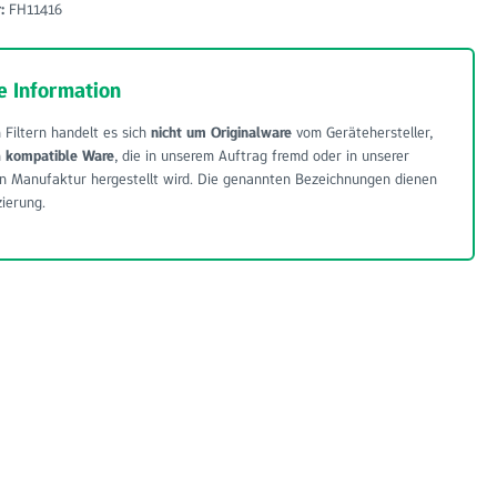
r:
FH11416
e Information
 Filtern handelt es sich
nicht um Originalware
vom Gerätehersteller,
m
kompatible Ware
, die in unserem Auftrag fremd oder in unserer
n Manufaktur hergestellt wird. Die genannten Bezeichnungen dienen
zierung.