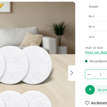
Anzahl
Bis
2
Bis
5
Ab
6
Inhalt:
10 Stück
Preise inkl. MwS
Versandberei
Produkt A
P
Sie er
Zum Merkzett