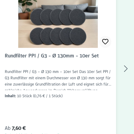
Rundfilter PPI / G3 - Ø 130mm - 10er Set
F
1
Rundfilter PPI / G3 – Ø 130 mm – 10er Set Das 10er Set PPI /
Ru
G3 Rundfilter mit einem Durchmesser von Ø 130 mm sorgt für
G3
eine zuverlässige Grundfiltration der Luft und eignet sich für
de
zahlreiche Anwendungen im Bereich Wohnraumlüftung,
ei
Inhalt:
10 Stück
(0,76 € / 1 Stück)
In
Lüftungstechnik und Abluftsysteme. Die Filter sind passgenau
un
gefertigt und einfach einzusetzen. Das hochwertige PPI-
Wo
Filtermaterial in Kombination mit der Filterklasse G3 hält
un
grobe Verunreinigungen wie Staub, Flusen, Haare, Insekten
Da
und andere Schwebstoffe zuverlässig zurück. Dadurch werden
di
Regulärer Preis:
Re
Ab
7,60 €
A
Lüftungskomponenten vor Verschmutzung geschützt und die
gr