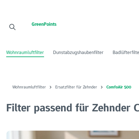
 Hauptinhalt springen
Zur Suche springen
Zur Hauptnavigation springen
GreenPoints
Wohnraumluftfilter
Dunstabzugshaubenfilter
Badlüfterfilt
Wohnraumluftfilter
Ersatzfilter für Zehnder
ComfoAir 500
Filter passend für Zehnder 
Bildergalerie überspringen