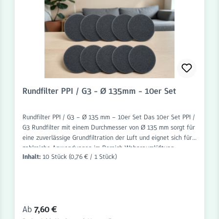
Rundfilter PPI / G3 - Ø 135mm - 10er Set
Rundfilter PPI / G3 – Ø 135 mm – 10er Set Das 10er Set PPI /
G3 Rundfilter mit einem Durchmesser von Ø 135 mm sorgt für
eine zuverlässige Grundfiltration der Luft und eignet sich für
zahlreiche Anwendungen im Bereich Wohnraumlüftung,
Inhalt:
10 Stück
(0,76 € / 1 Stück)
Lüftungstechnik und Abluftsysteme. Die Filter sind passgenau
gefertigt und einfach einzusetzen. Das hochwertige PPI-
Filtermaterial in Kombination mit der Filterklasse G3 hält
grobe Verunreinigungen wie Staub, Flusen, Haare, Insekten
und andere Schwebstoffe zuverlässig zurück. Dadurch werden
Regulärer Preis:
Ab
7,60 €
Lüftungskomponenten vor Verschmutzung geschützt und die