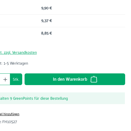
9,90 €
9,37 €
8,85 €
t. zzgl. Versandkosten
t: 1-5 Werktagen
nzahl: Gib den gewünschten Wert ein oder benu
In den Warenkorb
Stk.
halten 9 GreenPoints für diese Bestellung
el hinzufügen
r:
FH10527