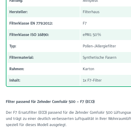
Faltung:
Minipleat
Hersteller:
Filterhaus
Filterklasse EN 779:2012:
F7
Filterklasse ISO 16890:
ePM1 50%
Typ:
Pollen-/Allergiefilter
Filtermaterial:
Synthetische Fasern
Rahmen:
Karton
Inhalt:
1x F7-Filter
Filter passend für Zehnder ComfoAir 500 – F7 (ECO)
Der F7 Ersatzfilter (ECO) passend für die Zehnder ComfoAir 500 Lüftungsanl
und trägt zu einer deutlich verbesserten Luftqualität in Ihrer Wohnraumlüf
speziell für dieses Modell ausgelegt.