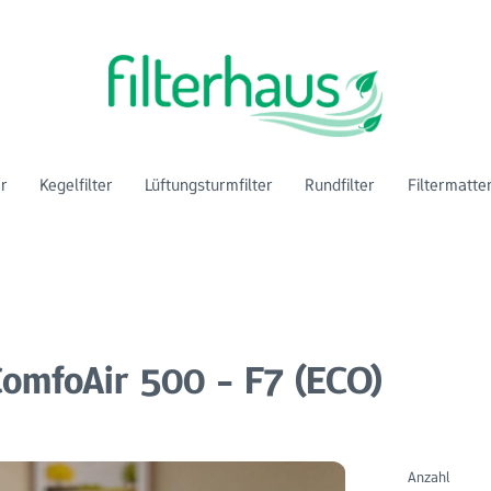
er
Kegelfilter
Lüftungsturmfilter
Rundfilter
Filtermatte
ComfoAir 500 - F7 (ECO)
Anzahl