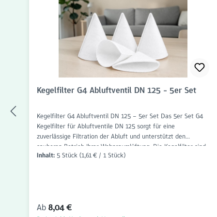
Kegelfilter G4 Abluftventil DN 125 - 5er Set
Kegelfilter G4 Abluftventil DN 125 – 5er Set Das 5er Set G4
Kegelfilter für Abluftventile DN 125 sorgt für eine
zuverlässige Filtration der Abluft und unterstützt den
sauberen Betrieb Ihrer Wohnraumlüftung. Die Kegelfilter sind
Inhalt:
5 Stück
(1,61 € / 1 Stück)
passgenau gefertigt und für Abluftventile mit einem
Anschlussdurchmesser von DN 125 ausgelegt. Die Filterklasse
G4 entfernt grobe Partikel wie Staub, Flusen, Haare und
andere Schwebstoffe zuverlässig aus dem Luftstrom. Dadurch
werden Abluftleitungen und Lüftungskomponenten vor
Regulärer Preis:
Ab
8,04 €
Verschmutzung geschützt und der Wartungsaufwand