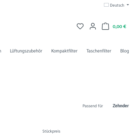
Deutsch
Du hast 0 Produkte auf dem 
Ware
0,00 €
n
Lüftungszubehör
Kompaktfilter
Taschenfilter
Blog
Zehnder
Passend für
Stückpreis