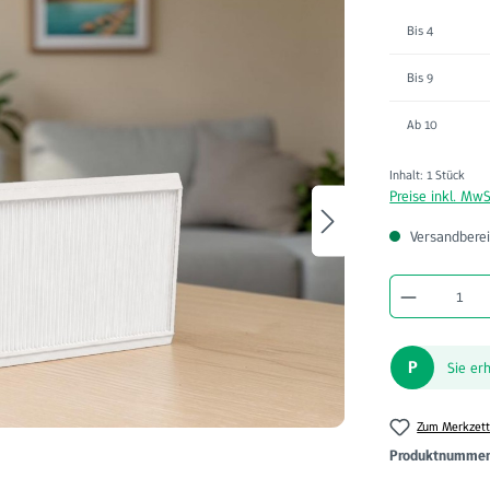
Bis
4
Bis
9
Ab
10
Inhalt:
1 Stück
Preise inkl. MwS
Versandberei
Produkt A
P
Sie er
Zum Merkzett
Produktnumme