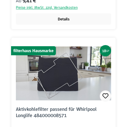
Regulärer Preis:
Ab
9,41 €
Preise inkl. MwSt. zzgl. Versandkosten
Details
filterhaus Hausmarke
18
GP
Aktivkohlefilter passend für Whirlpool
Longlife 484000008571