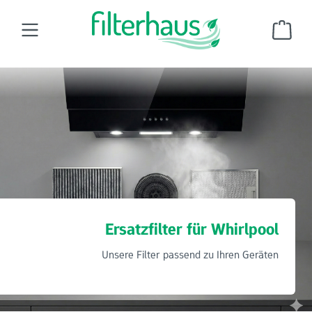
Zum Hauptinhalt springen
Ware
Dunstabzugshaubenfilter
Ersatzfilter für Whirlpool
Ersatzfilter für Whirlpool
Unsere Filter passend zu Ihren Geräten