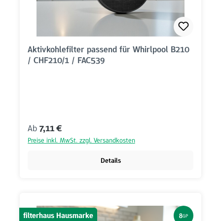
Aktivkohlefilter passend für Whirlpool B210
/ CHF210/1 / FAC539
Regulärer Preis:
Ab
7,11 €
Preise inkl. MwSt. zzgl. Versandkosten
Details
filterhaus Hausmarke
8
GP