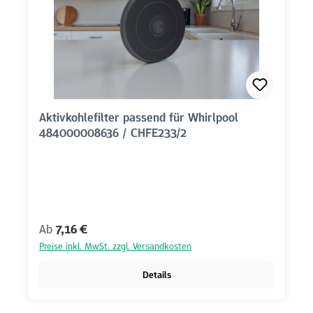
Aktivkohlefilter passend für Whirlpool
484000008636 / CHFE233/2
Regulärer Preis:
Ab
7,16 €
Preise inkl. MwSt. zzgl. Versandkosten
Details