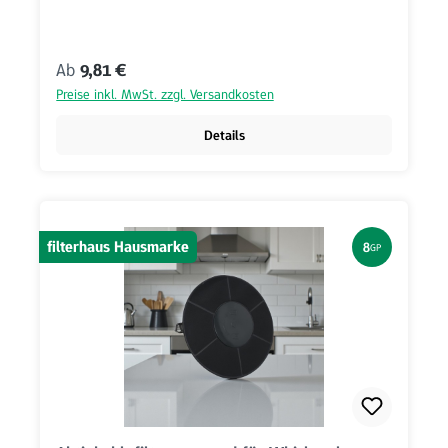
Regulärer Preis:
Ab
9,81 €
Preise inkl. MwSt. zzgl. Versandkosten
Details
filterhaus Hausmarke
8
GP