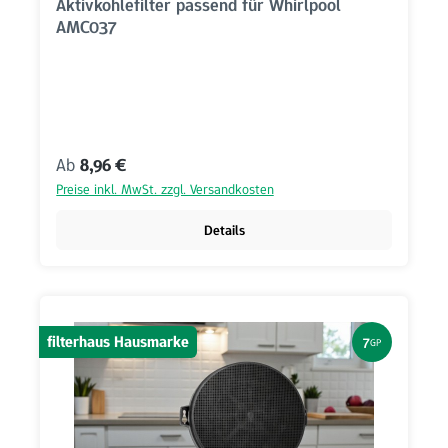
Aktivkohlefilter passend für Whirlpool
AMC037
Regulärer Preis:
Ab
8,96 €
Preise inkl. MwSt. zzgl. Versandkosten
Details
filterhaus Hausmarke
7
GP