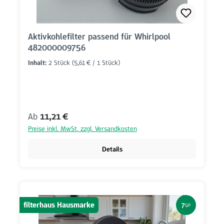
Aktivkohlefilter passend für Whirlpool
482000009756
Inhalt:
2 Stück
(5,61 € / 1 Stück)
Regulärer Preis:
Ab
11,21 €
Preise inkl. MwSt. zzgl. Versandkosten
Details
filterhaus Hausmarke
7
GP