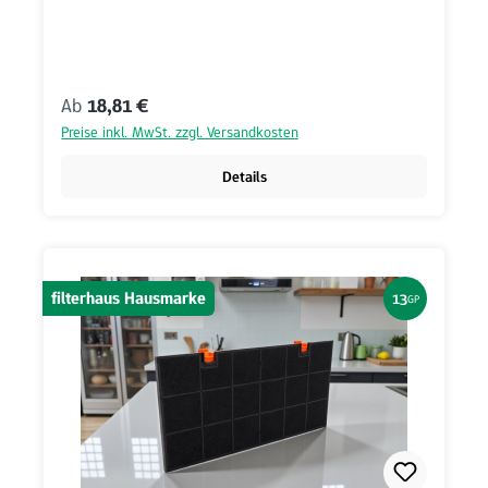
Regulärer Preis:
Ab
18,81 €
Preise inkl. MwSt. zzgl. Versandkosten
Details
filterhaus Hausmarke
13
GP