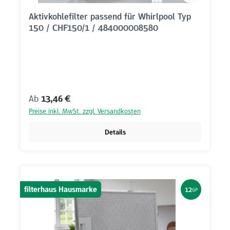
Aktivkohlefilter passend für Whirlpool Typ
150 / CHF150/1 / 484000008580
Regulärer Preis:
Ab
13,46 €
Preise inkl. MwSt. zzgl. Versandkosten
Details
filterhaus Hausmarke
12
GP