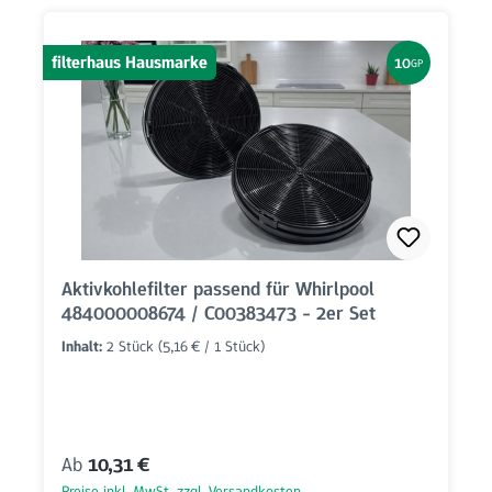
filterhaus Hausmarke
10
GP
Aktivkohlefilter passend für Whirlpool
484000008674 / C00383473 - 2er Set
Inhalt:
2 Stück
(5,16 € / 1 Stück)
Regulärer Preis:
Ab
10,31 €
Preise inkl. MwSt. zzgl. Versandkosten