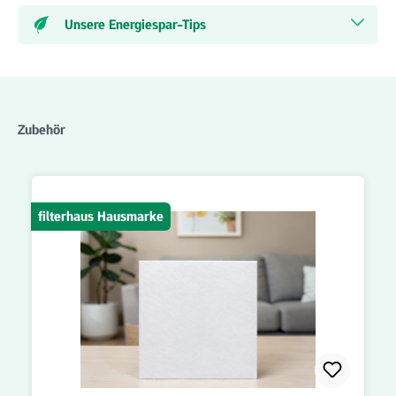
Unsere Energiespar-Tips
Produktgalerie überspringen
Zubehör
filterhaus Hausmarke