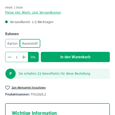
Inhalt:
1 Stück
Preise inkl. MwSt. zzgl. Versandkosten
Versandbereit: 1-5 Werktagen
auswählen
Rahmen
Karton
Kunststoff
Produkt Anzahl: Gib den gewünschten Wert ein o
In den Warenkorb
Stk.
P
Sie erhalten 23 GreenPoints für diese Bestellung
Zum Merkzettel hinzufügen
Produktnummer:
FH11926.2
Wichtige Information