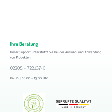
Abluftsysteme geeignet Einfache Verarbeitung und
Montage Vielseitig einsetzbar Hohe Luftdurchlässigkeit
Langlebig und zuverlässig Bestellen Sie die Filtermatte G4
im Format 1 m x 1 m jetzt bequem im Onlineshop von
Filterhaus auf www.filter-haus.de. Filterhaus bietet Ihnen
hochwertige Filterlösungen für Lüftungs-, Klima- und
Lufttechniksysteme.
Ihre Beratung
Unser Support unterstützt Sie bei der Auswahl und Anwendung
von Produkten.
02205 - 722137-0
Di-Do | 10:00 - 15:00 Uhr