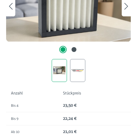
Anzahl
Stückpreis
23,50 €
Bis
4
22,24 €
Bis
9
21,01 €
Ab
10