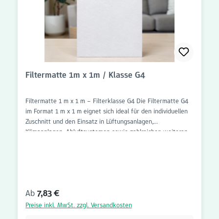
Filtermatte 1m x 1m / Klasse G4
Filtermatte 1 m x 1 m – Filterklasse G4 Die Filtermatte G4
im Format 1 m x 1 m eignet sich ideal für den individuellen
Zuschnitt und den Einsatz in Lüftungsanlagen,
Klimaanlagen, Abluftsystemen sowie zahlreichen weiteren
Anwendungen der Luftfiltration. Dank des großzügigen
Formats kann die Filtermatte flexibel auf die benötigten
Abmessungen angepasst werden. Die Filterklasse G4 sorgt
für eine zuverlässige Filtration von groben Partikeln wie
Staub, Flusen, Haaren, Insekten und anderen
Regulärer Preis:
Ab
7,83 €
Schwebstoffen. Dadurch werden nachgeschaltete
Komponenten vor Verschmutzung geschützt und die
Preise inkl. MwSt. zzgl. Versandkosten
Lebensdauer von Lüftungs- und Klimaanlagen unterstützt.