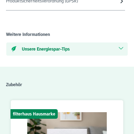
Produktsicherheitsverordnung (GPSR)
Weitere Informationen
Unsere Energiespar-Tips
Produktgalerie überspringen
Zubehör
filterhaus Hausmarke