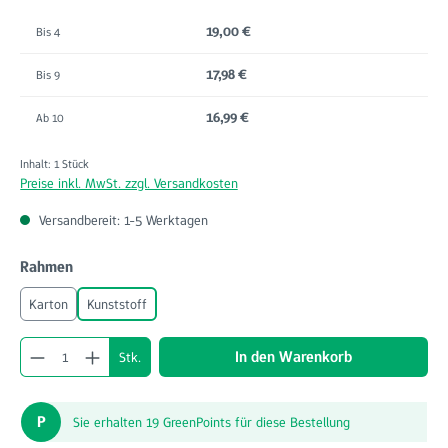
19,00 €
Bis
4
17,98 €
Bis
9
16,99 €
Ab
10
Inhalt:
1 Stück
Preise inkl. MwSt. zzgl. Versandkosten
Versandbereit: 1-5 Werktagen
auswählen
Rahmen
Karton
Kunststoff
Produkt Anzahl: Gib den gewünschten Wert ein o
In den Warenkorb
Stk.
P
Sie erhalten 19 GreenPoints für diese Bestellung