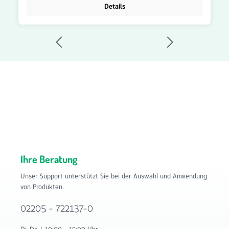
Die Filtermatte lässt sich einfach zuschneiden und flexibel
Details
einsetzen – sowohl im privaten als auch im gewerblichen
Bereich. Filtermatte G4 – Vorteile: Format 1 m x 1 m
Individuell zuschneidbar Filterklasse G4 für die
Grundfiltration Reduziert Staub, Flusen und grobe
Schwebstoffe Schützt Lüftungs- und Klimakomponenten
vor Verschmutzung Für Lüftungsanlagen, Klimaanlagen und
Abluftsysteme geeignet Einfache Verarbeitung und
Montage Vielseitig einsetzbar Hohe Luftdurchlässigkeit
Langlebig und zuverlässig Bestellen Sie die Filtermatte G4
im Format 1 m x 1 m jetzt bequem im Onlineshop von
Filterhaus auf www.filter-haus.de. Filterhaus bietet Ihnen
hochwertige Filterlösungen für Lüftungs-, Klima- und
Lufttechniksysteme.
Ihre Beratung
Unser Support unterstützt Sie bei der Auswahl und Anwendung
von Produkten.
02205 - 722137-0
Di-Do | 10:00 - 15:00 Uhr