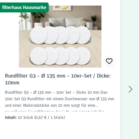
filterhaus Hausmarke
fil
Rundfilter G3 - Ø 135 mm - 10er-Set / Dicke:
K
10mm
Rundfilter G3 – Ø 135 mm – 10er Set – Dicke 10 mm Das
Ke
10er Set G3 Rundfilter mit einem Durchmesser von Ø 135 mm
Ke
und einer Materialstärke von 10 mm sorgt für eine
zu
zuverlässige Grundfiltration der Luft und eignet sich für
sa
Inhalt:
10 Stück
(0,67 € / 1 Stück)
In
zahlreiche Anwendungen im Bereich Wohnraumlüftung,
pa
Lüftungstechnik und Abluftsysteme. Die Filter sind passgenau
An
gefertigt und einfach einzusetzen. Die Filterklasse G3 hält
G4
grobe Verunreinigungen wie Staub, Flusen, Haare, Insekten
an