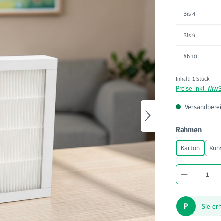
Bis
4
Bis
9
Ab
10
Inhalt:
1 Stück
Preise inkl. MwS
Versandberei
ausw
Rahmen
Karton
Kuns
Produkt A
P
Sie er