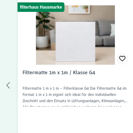
filterhaus Hausmarke
Filtermatte 1m x 1m / Klasse G4
Filtermatte 1 m x 1 m – Filterklasse G4 Die Filtermatte G4 im
Format 1 m x 1 m eignet sich ideal für den individuellen
Zuschnitt und den Einsatz in Lüftungsanlagen, Klimaanlagen,
Abluftsystemen sowie zahlreichen weiteren Anwendungen
der Luftfiltration. Dank des großzügigen Formats kann die
Filtermatte flexibel auf die benötigten Abmessungen
angepasst werden. Die Filterklasse G4 sorgt für eine
zuverlässige Filtration von groben Partikeln wie Staub, Flusen,