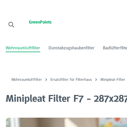
 Hauptinhalt springen
Zur Suche springen
Zur Hauptnavigation springen
GreenPoints
Wohnraumluftfilter
Dunstabzugshaubenfilter
Badlüfterfilt
Wohnraumluftfilter
Ersatzfilter für Filterhaus
Minipleat-Filter
Minipleat Filter F7 - 287x2
Bildergalerie überspringen