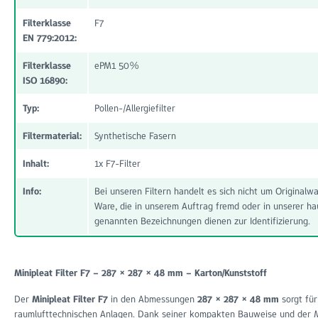
Filterklasse
F7
EN 779:2012:
Filterklasse
ePM1 50%
ISO 16890:
Typ:
Pollen-/Allergiefilter
Filtermaterial:
Synthetische Fasern
Inhalt:
1x F7-Filter
Info:
Bei unseren Filtern handelt es sich nicht um Original
Ware, die in unserem Auftrag fremd oder in unserer ha
genannten Bezeichnungen dienen zur Identifizierung.
Minipleat Filter F7 – 287 × 287 × 48 mm – Karton/Kunststoff
Der
Minipleat Filter F7
in den Abmessungen
287 × 287 × 48 mm
sorgt für
raumlufttechnischen Anlagen. Dank seiner kompakten Bauweise und der Min