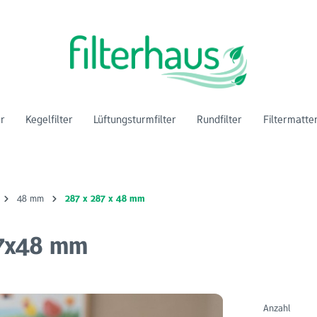
er
Kegelfilter
Lüftungsturmfilter
Rundfilter
Filtermatte
48 mm
287 x 287 x 48 mm
87x48 mm
Anzahl