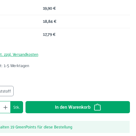
19,90 €
18,84 €
17,79 €
t. zzgl. Versandkosten
t: 1-5 Werktagen
ählen
tstoff
nzahl: Gib den gewünschten Wert ein oder benu
In den Warenkorb
Stk.
halten 19 GreenPoints für diese Bestellung