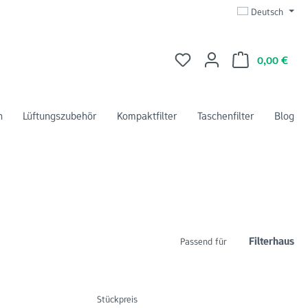
Deutsch
Du hast 0 Produkte auf dem 
Ware
0,00 €
n
Lüftungszubehör
Kompaktfilter
Taschenfilter
Blog
Filterhaus
Passend für
Stückpreis