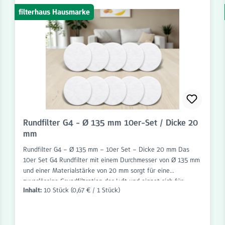
filterhaus Hausmarke
Rundfilter G4 - Ø 135 mm 10er-Set / Dicke 20
mm
Rundfilter G4 – Ø 135 mm – 10er Set – Dicke 20 mm Das
10er Set G4 Rundfilter mit einem Durchmesser von Ø 135 mm
und einer Materialstärke von 20 mm sorgt für eine
zuverlässige Grundfiltration der Luft und eignet sich für
Inhalt:
10 Stück
(0,67 € / 1 Stück)
zahlreiche Anwendungen im Bereich Wohnraumlüftung,
Lüftungstechnik und Abluftsysteme. Die Filter sind passgenau
gefertigt und einfach einzusetzen. Die Filterklasse G4
entfernt grobe Partikel wie Staub, Flusen, Haare, Insekten