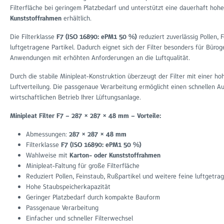
Filterfläche bei geringem Platzbedarf und unterstützt eine dauerhaft hohe
Kunststoffrahmen
erhältlich.
Die Filterklasse
F7 (ISO 16890: ePM1 50 %)
reduziert zuverlässig Pollen, 
luftgetragene Partikel. Dadurch eignet sich der Filter besonders für Bü
Anwendungen mit erhöhten Anforderungen an die Luftqualität.
Durch die stabile Minipleat-Konstruktion überzeugt der Filter mit einer h
Luftverteilung. Die passgenaue Verarbeitung ermöglicht einen schnellen A
wirtschaftlichen Betrieb Ihrer Lüftungsanlage.
Minipleat Filter F7 – 287 × 287 × 48 mm – Vorteile:
Abmessungen:
287 × 287 × 48 mm
Filterklasse
F7 (ISO 16890: ePM1 50 %)
Wahlweise mit
Karton- oder Kunststoffrahmen
Minipleat-Faltung für große Filterfläche
Reduziert Pollen, Feinstaub, Rußpartikel und weitere feine luftgetra
Hohe Staubspeicherkapazität
Geringer Platzbedarf durch kompakte Bauform
Passgenaue Verarbeitung
Einfacher und schneller Filterwechsel