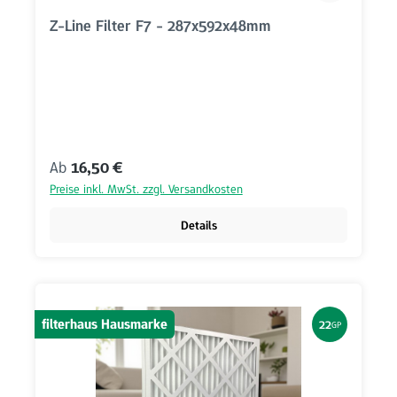
Z-Line Filter F7 - 287x592x48mm
Regulärer Preis:
Ab
16,50 €
Preise inkl. MwSt. zzgl. Versandkosten
Details
filterhaus Hausmarke
22
GP