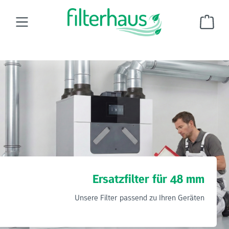
Zum Hauptinhalt springen
Ware
Wohnraumluftfilter
Ersatzfilter für Filterhaus
Z-Line Filter
48 mm
Ersatzfilter für 48 mm
Unsere Filter passend zu Ihren Geräten