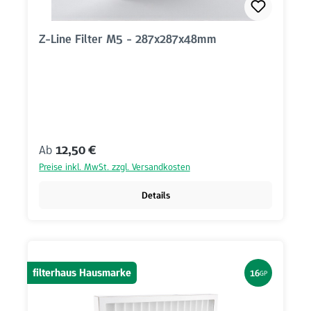
Z-Line Filter M5 - 287x287x48mm
Regulärer Preis:
Ab
12,50 €
Preise inkl. MwSt. zzgl. Versandkosten
Details
filterhaus Hausmarke
16
GP