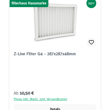
filterhaus Hausmarke
10
GP
Z-Line Filter G4 - 287x287x48mm
Regulärer Preis:
Ab
10,50 €
Preise inkl. MwSt. zzgl. Versandkosten
Details