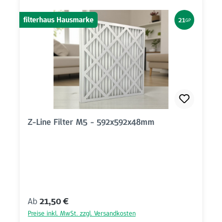
filterhaus Hausmarke
21
GP
Z-Line Filter M5 - 592x592x48mm
Regulärer Preis:
Ab
21,50 €
Preise inkl. MwSt. zzgl. Versandkosten