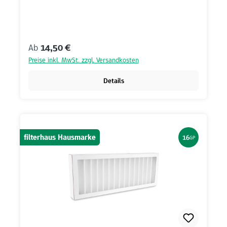
Regulärer Preis:
Ab
14,50 €
Preise inkl. MwSt. zzgl. Versandkosten
Details
filterhaus Hausmarke
16
GP