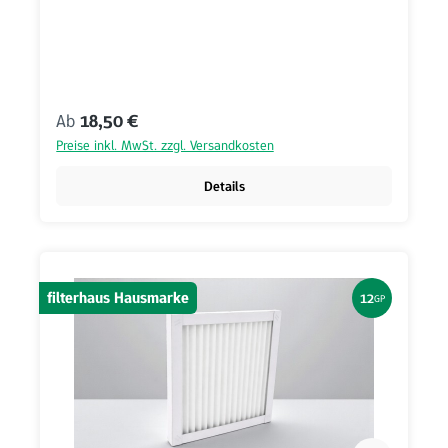
Regulärer Preis:
Ab
18,50 €
Preise inkl. MwSt. zzgl. Versandkosten
Details
filterhaus Hausmarke
12
GP