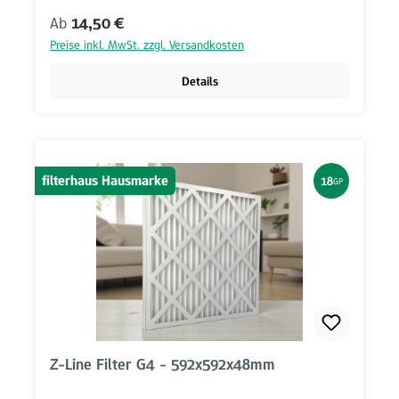
Regulärer Preis:
Ab
14,50 €
Preise inkl. MwSt. zzgl. Versandkosten
Details
filterhaus Hausmarke
18
GP
Z-Line Filter G4 - 592x592x48mm