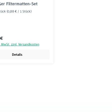
5er Filtermatten-Set
Stück
(0,88 € / 1 Stück)
r Preis:
 €
l. MwSt. zzgl. Versandkosten
Details