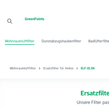
 Hauptinhalt springen
Zur Suche springen
Zur Hauptnavigation springen
GreenPoints
Wohnraumluftfilter
Dunstabzugshaubenfilter
Badlüfterfilt
Wohnraumluftfilter
Ersatzfilter für Helios
ELF-ELSN
Ersatzfil
Unsere Filter pa