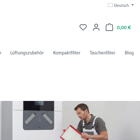
Deutsch
Du hast 0 Produkte auf dem 
Ware
0,00 €
n
Lüftungszubehör
Kompaktfilter
Taschenfilter
Blog