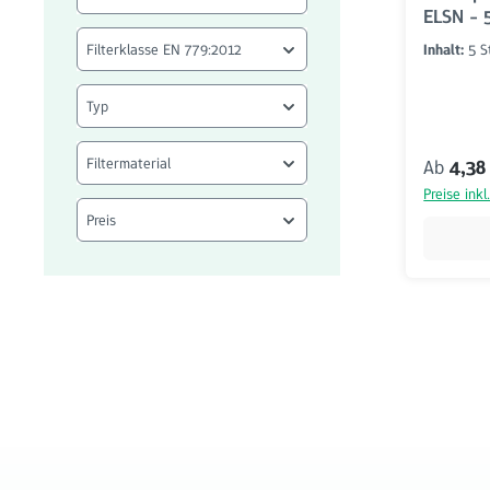
ELSN - 
Filterklasse EN 779:2012
Inhalt:
5 
Typ
Filtermaterial
Reguläre
Ab
4,38
Preise ink
Preis