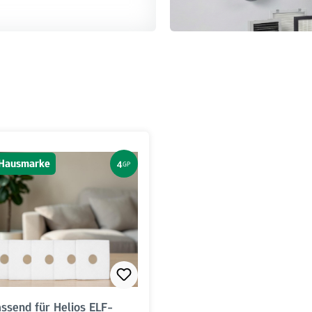
s Hausmarke
4
GP
assend für Helios ELF-