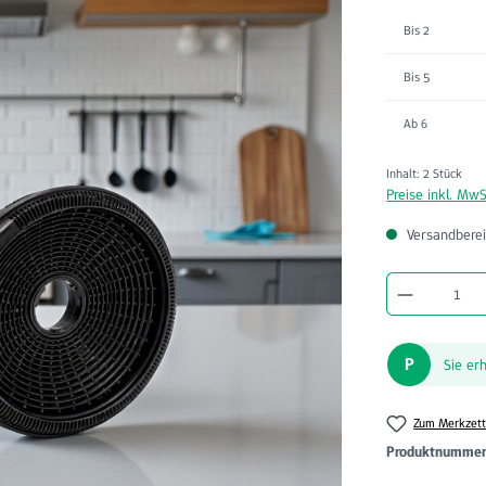
Bis
2
Bis
5
Ab
6
Inhalt:
2 Stück
Preise inkl. MwS
Versandberei
Produkt A
P
Sie er
Zum Merkzett
Produktnumme