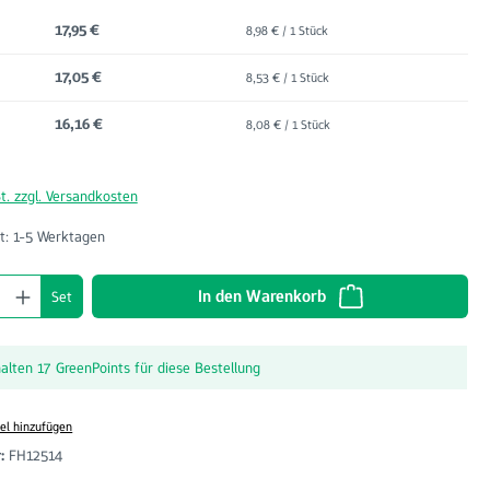
17,95 €
8,98 € / 1 Stück
17,05 €
8,53 € / 1 Stück
16,16 €
8,08 € / 1 Stück
t. zzgl. Versandkosten
t: 1-5 Werktagen
nzahl: Gib den gewünschten Wert ein oder benu
In den Warenkorb
Set
halten 17 GreenPoints für diese Bestellung
el hinzufügen
r:
FH12514