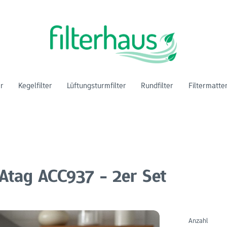
er
Kegelfilter
Lüftungsturmfilter
Rundfilter
Filtermatte
 Atag ACC937 - 2er Set
Anzahl