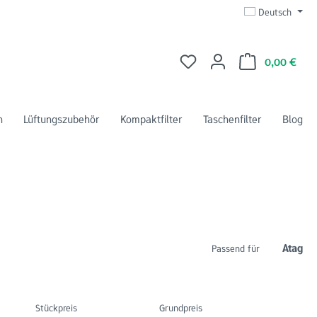
Deutsch
Du hast 0 Produkte auf dem 
Ware
0,00 €
n
Lüftungszubehör
Kompaktfilter
Taschenfilter
Blog
Atag
Passend für
Stückpreis
Grundpreis