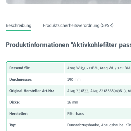
Beschreibung
Produktsicherheitsverordnung (GPSR)
Produktinformationen "Aktivkohlefilter pas
Passend für:
Atag WU50211BM, Atag WU70211BM
Durchmesser:
190 mm
Original Hersteller Art.Nr.:
Atag 731833, Atag 8718868949813, A
Dicke:
16 mm
Hersteller:
Filterhaus
Typ:
Dunstabzugshaube, Abzugshaube, Küc