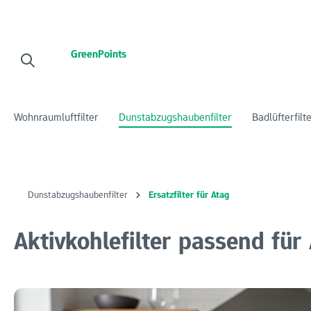
 Hauptinhalt springen
Zur Suche springen
Zur Hauptnavigation springen
GreenPoints
Wohnraumluftfilter
Dunstabzugshaubenfilter
Badlüfterfilt
Dunstabzugshaubenfilter
Ersatzfilter für Atag
Aktivkohlefilter passend für
Bildergalerie überspringen