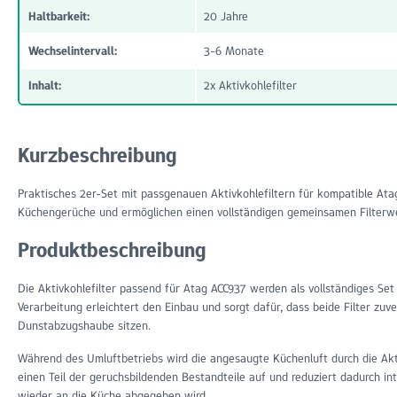
Haltbarkeit:
20 Jahre
Wechselintervall:
3-6 Monate
Inhalt:
2x Aktivkohlefilter
Kurzbeschreibung
Praktisches 2er-Set mit passgenauen Aktivkohlefiltern für kompatible Ata
Küchengerüche und ermöglichen einen vollständigen gemeinsamen Filterw
Produktbeschreibung
Die Aktivkohlefilter passend für Atag ACC937 werden als vollständiges Set 
Verarbeitung erleichtert den Einbau und sorgt dafür, dass beide Filter zuv
Dunstabzugshaube sitzen.
Während des Umluftbetriebs wird die angesaugte Küchenluft durch die Akti
einen Teil der geruchsbildenden Bestandteile auf und reduziert dadurch in
wieder an die Küche abgegeben wird.