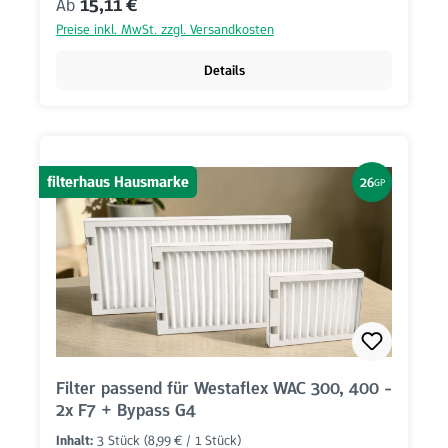
Regulärer Preis:
Ab
15,11 €
Preise inkl. MwSt. zzgl. Versandkosten
Details
filterhaus Hausmarke
26
GP
Filter passend für Westaflex WAC 300, 400 -
2x F7 + Bypass G4
Inhalt:
3 Stück
(8,99 € / 1 Stück)