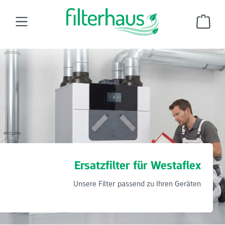
Zum Hauptinhalt springen
Ware
Wohnraumluftfilter
Ersatzfilter für Westaflex
Ersatzfilter für Westaflex
Unsere Filter passend zu Ihren Geräten