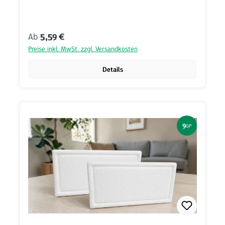
Regulärer Preis:
Ab
5,59 €
Preise inkl. MwSt. zzgl. Versandkosten
Details
9
GP