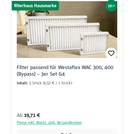
filterhaus Hausmarke
19
GP
Filter passend für Westaflex WAC 300, 400
(Bypass) - 3er Set G4
Inhalt:
3 Stück
(6,57 € / 1 Stück)
Regulärer Preis:
Ab
19,71 €
Preise inkl. MwSt. zzgl. Versandkosten