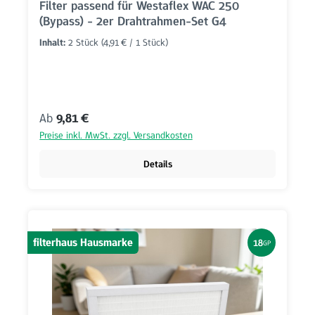
Filter passend für Westaflex WAC 250
(Bypass) - 2er Drahtrahmen-Set G4
Inhalt:
2 Stück
(4,91 € / 1 Stück)
Regulärer Preis:
Ab
9,81 €
Preise inkl. MwSt. zzgl. Versandkosten
Details
filterhaus Hausmarke
18
GP