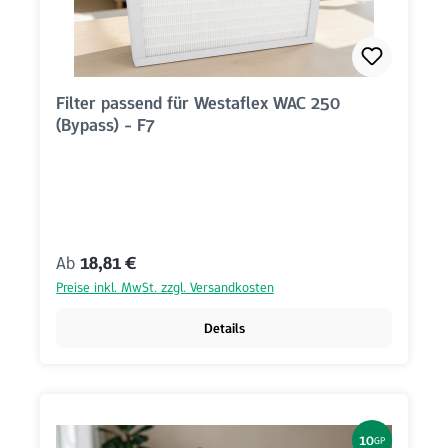
Filter passend für Westaflex WAC 250
(Bypass) - F7
Regulärer Preis:
Ab
18,81 €
Preise inkl. MwSt. zzgl. Versandkosten
Details
10
GP