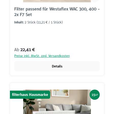
Filter passend für Westaflex WAC 300, 400 -
2x F7 Set
Inhalt:
2 Stück
(11,21 € / 1 Stück)
Regulärer Preis:
Ab
22,41 €
Preise inkl. MwSt. zzgl. Versandkosten
Details
filterhaus Hausmarke
15
GP