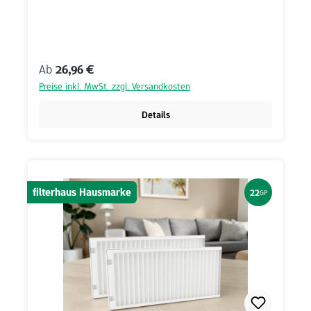
Regulärer Preis:
Ab
26,96 €
Preise inkl. MwSt. zzgl. Versandkosten
Details
filterhaus Hausmarke
22
GP