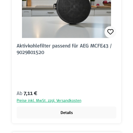
Aktivkohlefilter passend für AEG MCFE43 /
9029801520
Regulärer Preis:
Ab
7,11 €
Preise inkl. MwSt. zzgl. Versandkosten
Details