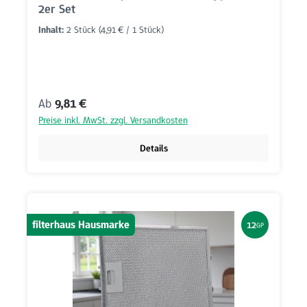
2er Set
Inhalt:
2 Stück
(4,91 € / 1 Stück)
Regulärer Preis:
Ab
9,81 €
Preise inkl. MwSt. zzgl. Versandkosten
Details
filterhaus Hausmarke
12
GP