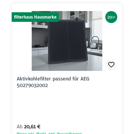
filterhaus Hausmarke
20
GP
Aktivkohlefilter passend für AEG
50279032002
Regulärer Preis:
Ab
20,61 €
Preise inkl. MwSt. zzgl. Versandkosten