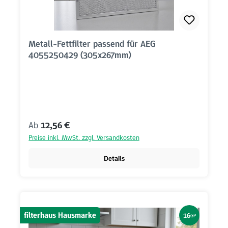
Metall-Fettfilter passend für AEG
4055250429 (305x267mm)
Regulärer Preis:
Ab
12,56 €
Preise inkl. MwSt. zzgl. Versandkosten
Details
filterhaus Hausmarke
16
GP