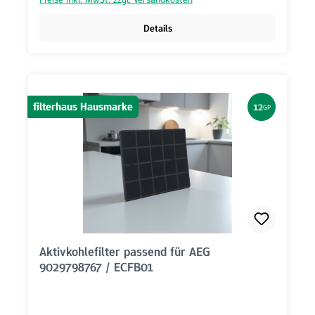
Details
filterhaus Hausmarke
12
GP
Aktivkohlefilter passend für AEG
9029798767 / ECFB01