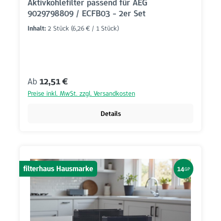
Aktivkohlefilter passend für AEG
9029798809 / ECFB03 - 2er Set
Inhalt:
2 Stück
(6,26 € / 1 Stück)
Regulärer Preis:
Ab
12,51 €
Preise inkl. MwSt. zzgl. Versandkosten
Details
filterhaus Hausmarke
14
GP