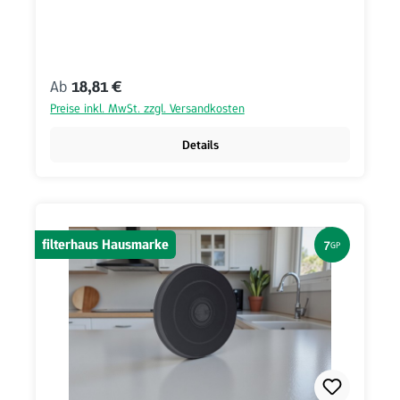
Regulärer Preis:
Ab
18,81 €
Preise inkl. MwSt. zzgl. Versandkosten
Details
filterhaus Hausmarke
7
GP