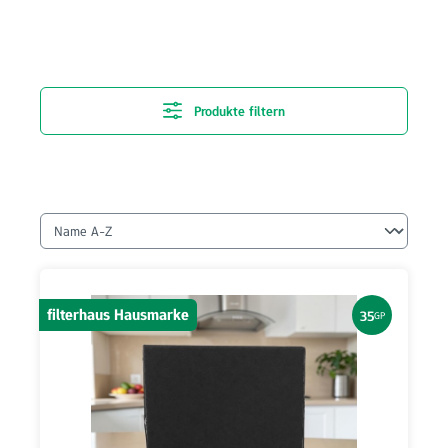
Produkte filtern
filterhaus Hausmarke
35
GP