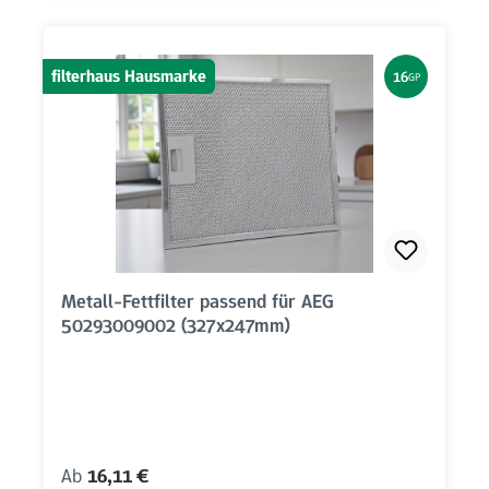
filterhaus Hausmarke
16
GP
Metall-Fettfilter passend für AEG
50293009002 (327x247mm)
Regulärer Preis:
Ab
16,11 €