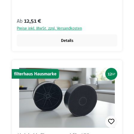
Regulärer Preis:
Ab
12,51 €
Preise inkl. MwSt. zzgl. Versandkosten
Details
filterhaus Hausmarke
12
GP