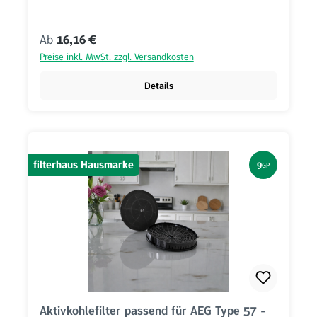
Regulärer Preis:
Ab
16,16 €
Preise inkl. MwSt. zzgl. Versandkosten
Details
filterhaus Hausmarke
9
GP
Aktivkohlefilter passend für AEG Type 57 -