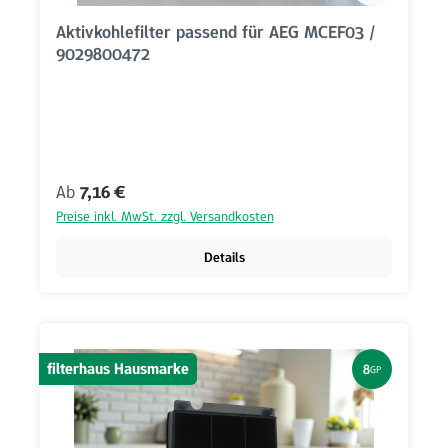
Aktivkohlefilter passend für AEG MCEF03 /
9029800472
Regulärer Preis:
Ab
7,16 €
Preise inkl. MwSt. zzgl. Versandkosten
Details
filterhaus Hausmarke
8
GP