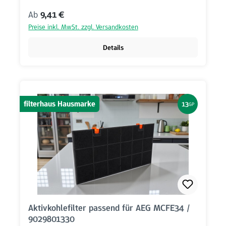
Regulärer Preis:
Ab
9,41 €
Preise inkl. MwSt. zzgl. Versandkosten
Details
filterhaus Hausmarke
13
GP
Aktivkohlefilter passend für AEG MCFE34 /
9029801330