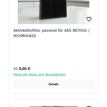
Aktivkohlefilter passend für AEG MCFE01 /
9029800456
Regulärer Preis:
Ab
8,86 €
Preise inkl. MwSt. zzgl. Versandkosten
Details