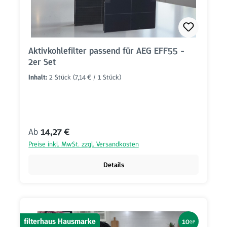
Aktivkohlefilter passend für AEG EFF55 -
2er Set
Inhalt:
2 Stück
(7,14 € / 1 Stück)
Regulärer Preis:
Ab
14,27 €
Preise inkl. MwSt. zzgl. Versandkosten
Details
filterhaus Hausmarke
10
GP