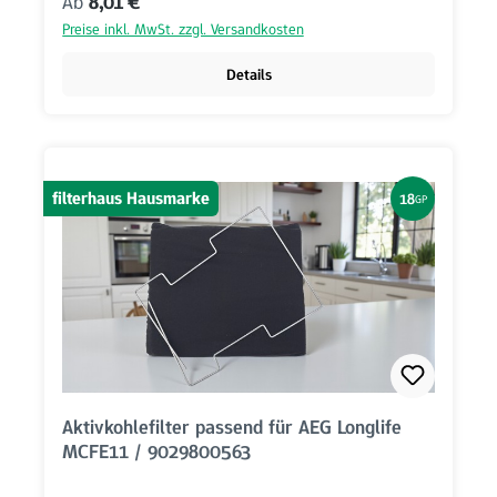
Regulärer Preis:
Ab
8,01 €
Preise inkl. MwSt. zzgl. Versandkosten
Details
filterhaus Hausmarke
18
GP
Aktivkohlefilter passend für AEG Longlife
MCFE11 / 9029800563