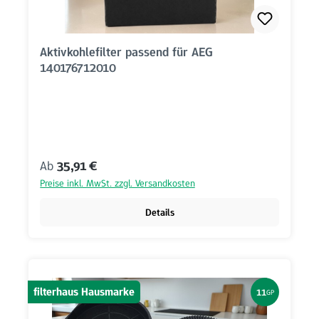
Aktivkohlefilter passend für AEG
140176712010
Regulärer Preis:
Ab
35,91 €
Preise inkl. MwSt. zzgl. Versandkosten
Details
filterhaus Hausmarke
11
GP