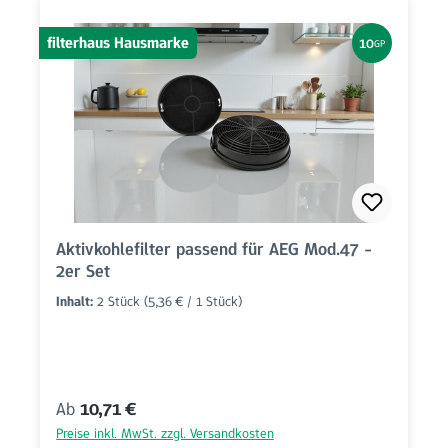
filterhaus Hausmarke
10
GP
Aktivkohlefilter passend für AEG Mod.47 -
2er Set
Inhalt:
2 Stück
(5,36 € / 1 Stück)
Regulärer Preis:
Ab
10,71 €
Preise inkl. MwSt. zzgl. Versandkosten