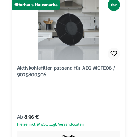
filterhaus Hausmarke
8
GP
Aktivkohlefilter passend für AEG MCFE06 /
9029800506
Regulärer Preis:
Ab
8,96 €
Preise inkl. MwSt. zzgl. Versandkosten
Details