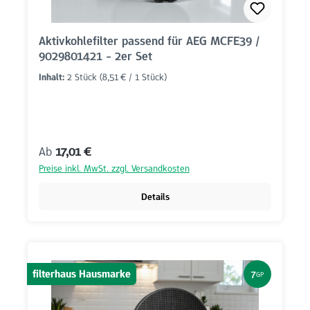
Aktivkohlefilter passend für AEG MCFE39 /
9029801421 - 2er Set
Inhalt:
2 Stück
(8,51 € / 1 Stück)
Regulärer Preis:
Ab
17,01 €
Preise inkl. MwSt. zzgl. Versandkosten
Details
filterhaus Hausmarke
7
GP