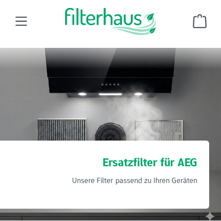
Zum Hauptinhalt springen
Ware
Dunstabzugshaubenfilter
Ersatzfilter für AEG
Ersatzfilter für AEG
Unsere Filter passend zu Ihren Geräten