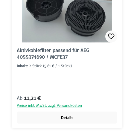
Aktivkohlefilter passend für AEG
4055374690 / MCFE37
Inhalt:
2 Stück
(5,61 € / 1 Stück)
Regulärer Preis:
Ab
11,21 €
Preise inkl. MwSt. zzgl. Versandkosten
Details