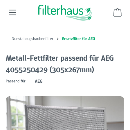
Zum Hauptinhalt springen
Ware
Dunstabzugshaubenfilter
Ersatzfilter für AEG
Metall-Fettfilter passend für AEG
4055250429 (305x267mm)
AEG
Passend für
Bildergalerie überspringen