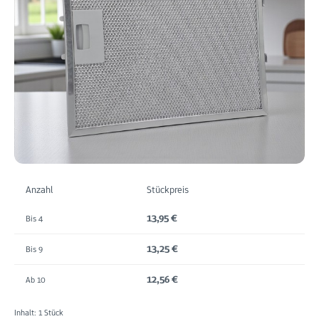
Anzahl
Stückpreis
13,95 €
Bis
4
13,25 €
Bis
9
12,56 €
Ab
10
Inhalt:
1 Stück