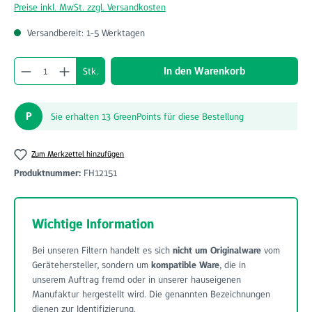
Preise inkl. MwSt. zzgl. Versandkosten
Versandbereit: 1-5 Werktagen
Produkt Anzahl: Gib den gewünschten Wert ein o
In den Warenkorb
Stk.
P
Sie erhalten 13 GreenPoints für diese Bestellung
Zum Merkzettel hinzufügen
Produktnummer:
FH12151
Wichtige Information
Bei unseren Filtern handelt es sich
nicht um Originalware
vom
Gerätehersteller, sondern um
kompatible Ware
, die in
unserem Auftrag fremd oder in unserer hauseigenen
Manufaktur hergestellt wird. Die genannten Bezeichnungen
dienen zur Identifizierung.