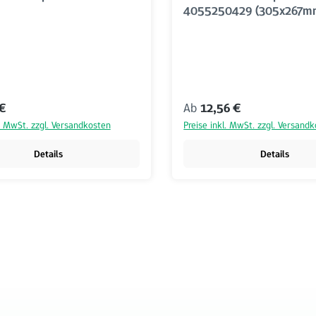
4055250429 (305x267m
r Preis:
Regulärer Preis:
 €
Ab
12,56 €
l. MwSt. zzgl. Versandkosten
Preise inkl. MwSt. zzgl. Versand
Details
Details