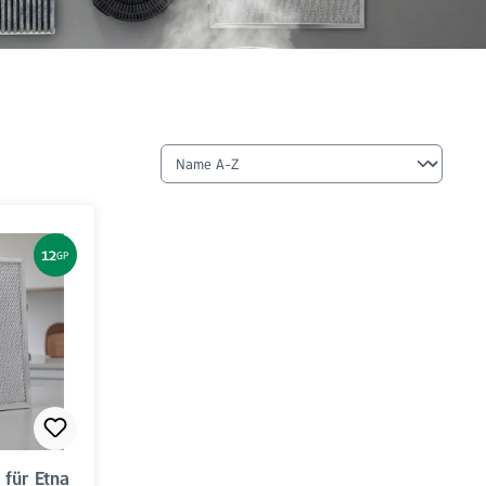
12
GP
 für Etna