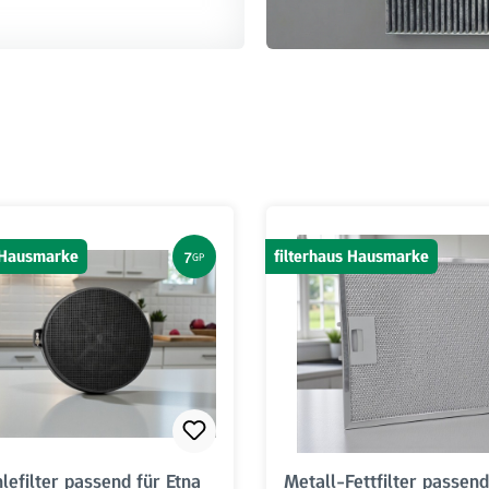
s Hausmarke
filterhaus Hausmarke
7
GP
lefilter passend für Etna
Metall-Fettfilter passend