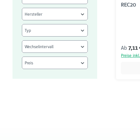
REC20
Hersteller
Typ
Wechselintervall
Reguläre
Ab
7,11
Preise ink
Preis