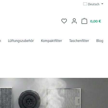
Deutsch
Du hast 0 Produkte auf dem 
Ware
0,00 €
n
Lüftungszubehör
Kompaktfilter
Taschenfilter
Blog