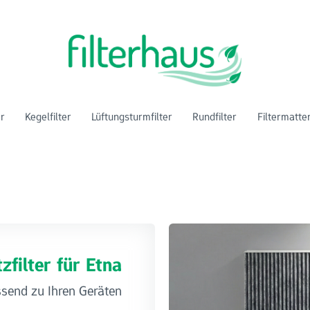
er
Kegelfilter
Lüftungsturmfilter
Rundfilter
Filtermatte
zfilter für Etna
ssend zu Ihren Geräten