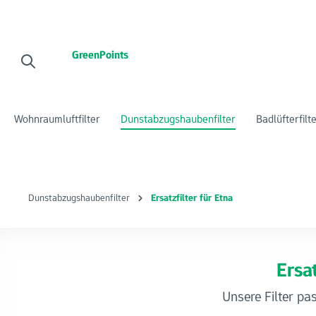
 Hauptinhalt springen
Zur Suche springen
Zur Hauptnavigation springen
GreenPoints
Wohnraumluftfilter
Dunstabzugshaubenfilter
Badlüfterfilt
Dunstabzugshaubenfilter
Ersatzfilter für Etna
Ersat
Unsere Filter pa