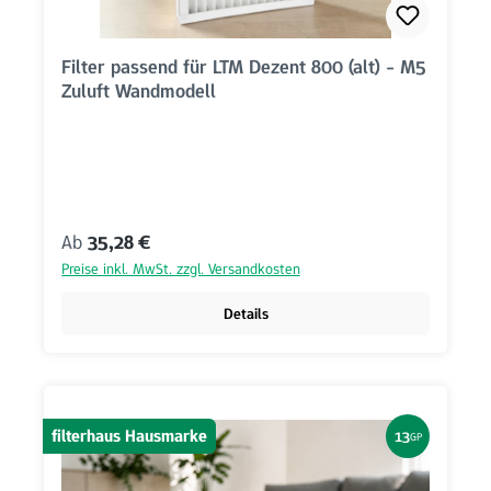
Filter passend für LTM Dezent 800 (alt) - M5
Zuluft Wandmodell
Regulärer Preis:
Ab
35,28 €
Preise inkl. MwSt. zzgl. Versandkosten
Details
filterhaus Hausmarke
13
GP