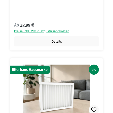
Regulärer Preis:
Ab
32,99 €
Preise inkl. MwSt. zzgl. Versandkosten
Details
filterhaus Hausmarke
33
GP