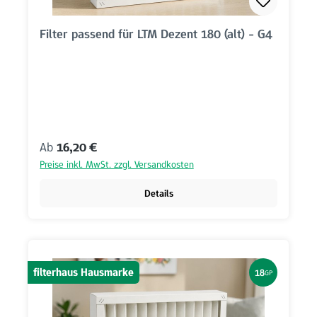
Filter passend für LTM Dezent 180 (alt) - G4
Regulärer Preis:
Ab
16,20 €
Preise inkl. MwSt. zzgl. Versandkosten
Details
filterhaus Hausmarke
18
GP