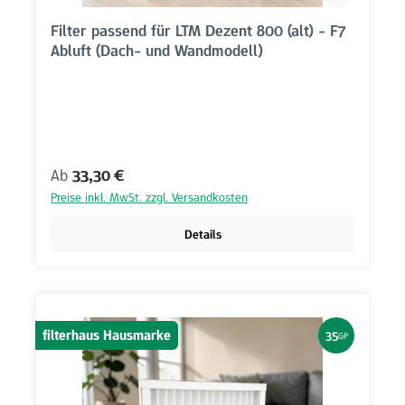
Filter passend für LTM Dezent 800 (alt) - F7
Abluft (Dach- und Wandmodell)
Regulärer Preis:
Ab
33,30 €
Preise inkl. MwSt. zzgl. Versandkosten
Details
filterhaus Hausmarke
35
GP