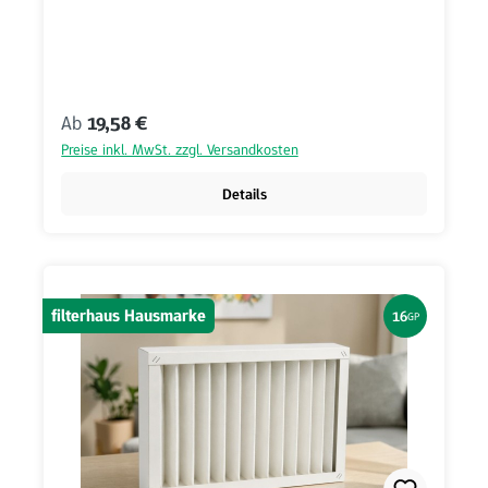
Regulärer Preis:
Ab
19,58 €
Preise inkl. MwSt. zzgl. Versandkosten
Details
filterhaus Hausmarke
16
GP