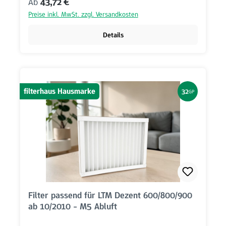
Regulärer Preis:
Ab
43,72 €
Preise inkl. MwSt. zzgl. Versandkosten
Details
filterhaus Hausmarke
32
GP
Filter passend für LTM Dezent 600/800/900
ab 10/2010 - M5 Abluft