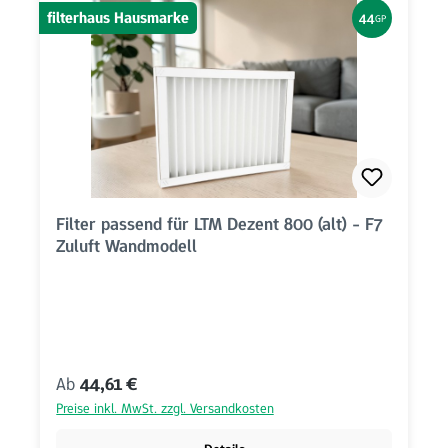
filterhaus Hausmarke
44
GP
Filter passend für LTM Dezent 800 (alt) - F7
Zuluft Wandmodell
Regulärer Preis:
Ab
44,61 €
Preise inkl. MwSt. zzgl. Versandkosten