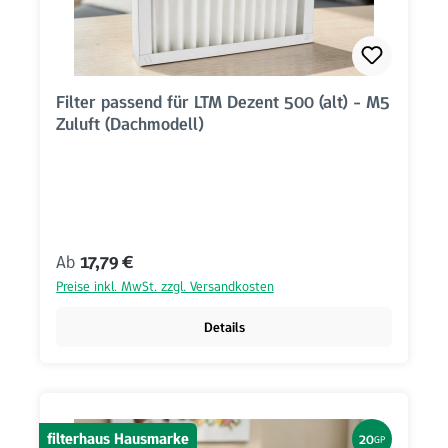
Filter passend für LTM Dezent 500 (alt) - M5
Zuluft (Dachmodell)
Regulärer Preis:
Ab
17,79 €
Preise inkl. MwSt. zzgl. Versandkosten
Details
filterhaus Hausmarke
20
GP