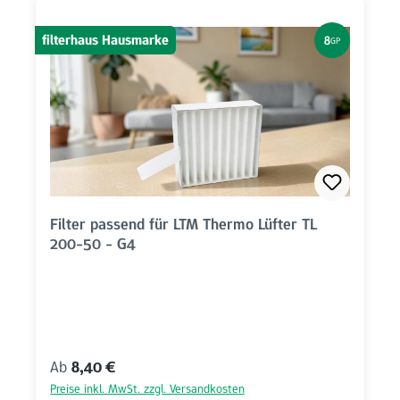
filterhaus Hausmarke
8
GP
Filter passend für LTM Thermo Lüfter TL
200-50 - G4
Regulärer Preis:
Ab
8,40 €
Preise inkl. MwSt. zzgl. Versandkosten