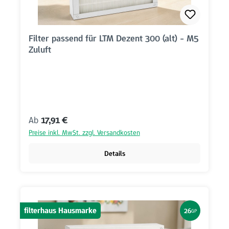
Filter passend für LTM Dezent 300 (alt) - M5
Zuluft
Regulärer Preis:
Ab
17,91 €
Preise inkl. MwSt. zzgl. Versandkosten
Details
filterhaus Hausmarke
26
GP