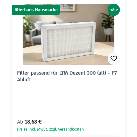
filterhaus Hausmarke
18
GP
Filter passend für LTM Dezent 300 (alt) - F7
Abluft
Regulärer Preis:
Ab
18,68 €
Preise inkl. MwSt. zzgl. Versandkosten