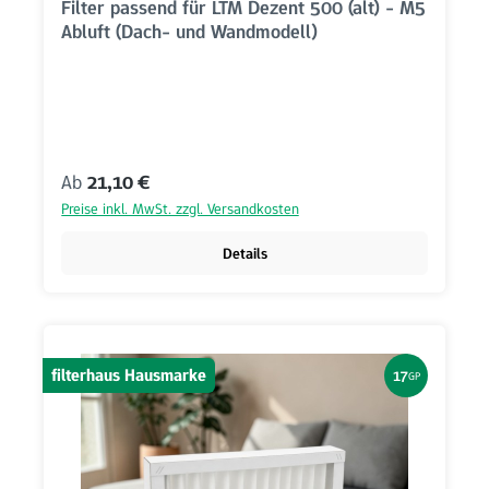
Filter passend für LTM Dezent 500 (alt) - M5
Abluft (Dach- und Wandmodell)
Regulärer Preis:
Ab
21,10 €
Preise inkl. MwSt. zzgl. Versandkosten
Details
filterhaus Hausmarke
17
GP