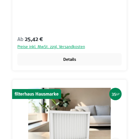
Regulärer Preis:
Ab
25,42 €
Preise inkl. MwSt. zzgl. Versandkosten
Details
filterhaus Hausmarke
35
GP