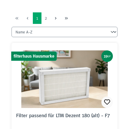
Seite
Seite
1
2
filterhaus Hausmarke
19
GP
Filter passend für LTM Dezent 180 (alt) - F7