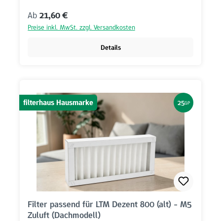
Regulärer Preis:
Ab
21,60 €
Preise inkl. MwSt. zzgl. Versandkosten
Details
filterhaus Hausmarke
25
GP
Filter passend für LTM Dezent 800 (alt) - M5
Zuluft (Dachmodell)