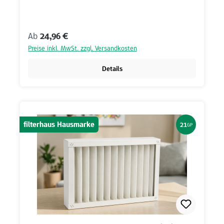
Regulärer Preis:
Ab
24,96 €
Preise inkl. MwSt. zzgl. Versandkosten
Details
filterhaus Hausmarke
21
GP