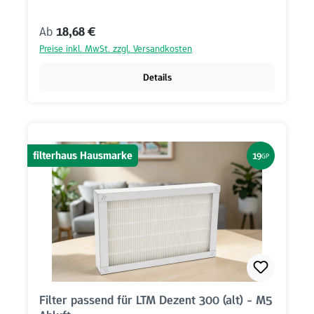
Regulärer Preis:
Ab
18,68 €
Preise inkl. MwSt. zzgl. Versandkosten
Details
filterhaus Hausmarke
19
GP
Filter passend für LTM Dezent 300 (alt) - M5