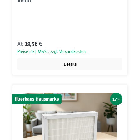
Abluft
Regulärer Preis:
Ab
19,58 €
Preise inkl. MwSt. zzgl. Versandkosten
Details
filterhaus Hausmarke
17
GP