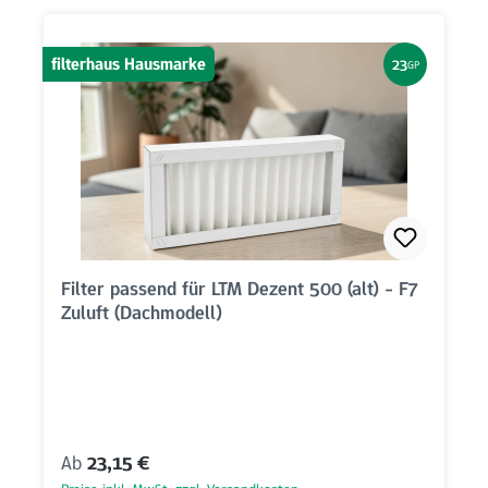
filterhaus Hausmarke
23
GP
Filter passend für LTM Dezent 500 (alt) - F7
Zuluft (Dachmodell)
Regulärer Preis:
Ab
23,15 €