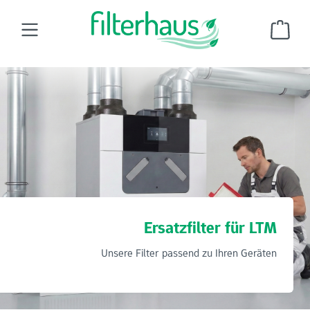
Zum Hauptinhalt springen
Ware
Wohnraumluftfilter
Ersatzfilter für LTM
Ersatzfilter für LTM
Unsere Filter passend zu Ihren Geräten