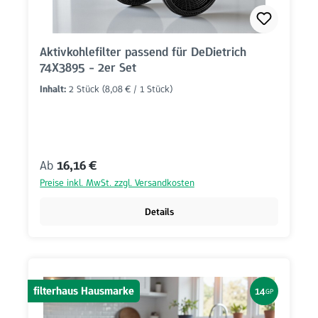
Aktivkohlefilter passend für DeDietrich
74X3895 - 2er Set
Inhalt:
2 Stück
(8,08 € / 1 Stück)
Regulärer Preis:
Ab
16,16 €
Preise inkl. MwSt. zzgl. Versandkosten
Details
filterhaus Hausmarke
14
GP