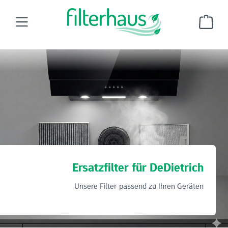
Zum Hauptinhalt springen
Ware
Dunstabzugshaubenfilter
Ersatzfilter für DeDietrich
Ersatzfilter für DeDietrich
Unsere Filter passend zu Ihren Geräten