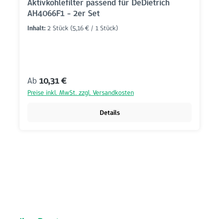
Aktivkohlefilter passend für DeDietrich
AH4066F1 - 2er Set
Inhalt:
2 Stück
(5,16 € / 1 Stück)
Regulärer Preis:
Ab
10,31 €
Preise inkl. MwSt. zzgl. Versandkosten
Details