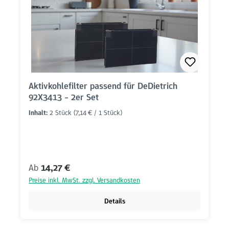
Aktivkohlefilter passend für DeDietrich
92X3413 - 2er Set
Inhalt:
2 Stück
(7,14 € / 1 Stück)
Regulärer Preis:
Ab
14,27 €
Preise inkl. MwSt. zzgl. Versandkosten
Details