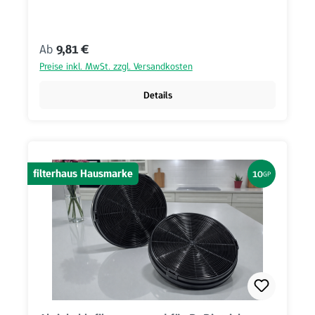
Regulärer Preis:
Ab
9,81 €
Preise inkl. MwSt. zzgl. Versandkosten
Details
filterhaus Hausmarke
10
GP