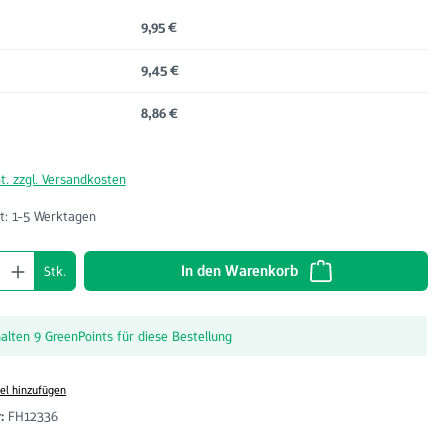
9,95 €
9,45 €
8,86 €
t. zzgl. Versandkosten
t: 1-5 Werktagen
nzahl: Gib den gewünschten Wert ein oder benu
In den Warenkorb
Stk.
halten 9 GreenPoints für diese Bestellung
el hinzufügen
r:
FH12336