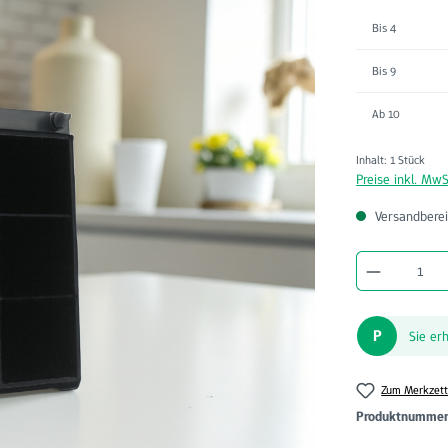
Bis
4
Bis
9
Ab
10
Inhalt:
1 Stück
Preise inkl. MwS
Versandberei
Produkt A
P
Sie er
Zum Merkzett
Produktnumme