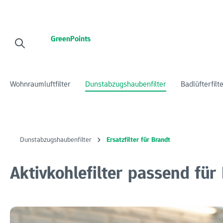
 Hauptinhalt springen
Zur Suche springen
Zur Hauptnavigation springen
GreenPoints
Wohnraumluftfilter
Dunstabzugshaubenfilter
Badlüfterfilt
Dunstabzugshaubenfilter
Ersatzfilter für Brandt
Aktivkohlefilter passend fü
Bildergalerie überspringen