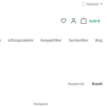
Deutsch
Du hast 0 Produkte auf dem 
Ware
0,00 €
n
Lüftungszubehör
Kompaktfilter
Taschenfilter
Blog
Brandt
Passend für
Stückpreis