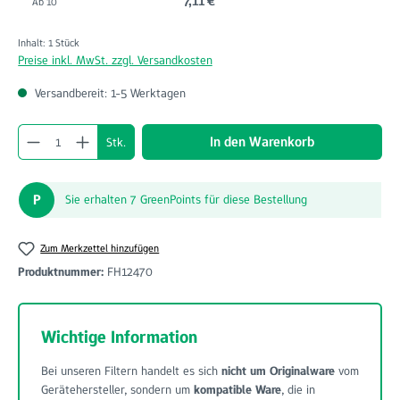
7,11 €
Ab
10
Inhalt:
1 Stück
Preise inkl. MwSt. zzgl. Versandkosten
Versandbereit: 1-5 Werktagen
Produkt Anzahl: Gib den gewünschten Wert ein o
In den Warenkorb
Stk.
P
Sie erhalten 7 GreenPoints für diese Bestellung
Zum Merkzettel hinzufügen
Produktnummer:
FH12470
Wichtige Information
Bei unseren Filtern handelt es sich
nicht um Originalware
vom
Gerätehersteller, sondern um
kompatible Ware
, die in