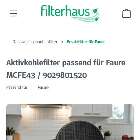
Zum Hauptinhalt springen
Ware
Dunstabzugshaubenfilter
Ersatzfilter für Faure
Aktivkohlefilter passend für Faure
MCFE43 / 9029801520
Faure
Passend für
Bildergalerie überspringen