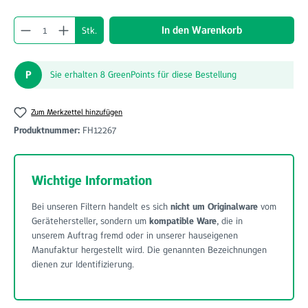
Produkt Anzahl: Gib den gewünschten Wert ein o
In den Warenkorb
Stk.
P
Sie erhalten 8 GreenPoints für diese Bestellung
Zum Merkzettel hinzufügen
Produktnummer:
FH12267
Wichtige Information
Bei unseren Filtern handelt es sich
nicht um Originalware
vom
Gerätehersteller, sondern um
kompatible Ware
, die in
unserem Auftrag fremd oder in unserer hauseigenen
Manufaktur hergestellt wird. Die genannten Bezeichnungen
dienen zur Identifizierung.