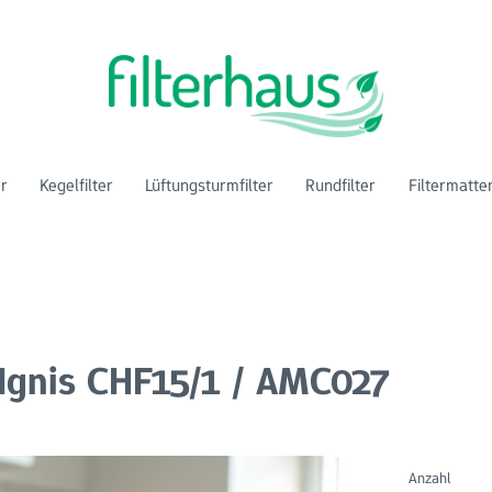
er
Kegelfilter
Lüftungsturmfilter
Rundfilter
Filtermatte
r Ignis CHF15/1 / AMC027
Anzahl