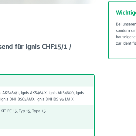
Wichtig
Bei unseren
sondern u
hauseigene
zur Identifi
send für Ignis CHF15/1 /
is AKS464/1, Ignis AKS464IX, Ignis AKS4600, Ignis
, Ignis DNHBS65AMX, Ignis DNHBS 95 LM X
IT FC 15, Typ 15, Type 15