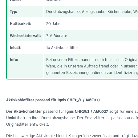
Typ:
Dunstabzugshaube, Abzugshaube, Küchenhaube, Wra
Haltbarkeit:
20 Jahre
Wechselintervall:
3-6 Monate
Inhalt:
1x Aktivkohlefilter
Info:
Bei unseren Filtern handelt es sich nicht um Origi
Ware, die in unserem Auftrag fremd oder in unserer
genannten Bezeichnungen dienen zur Identifizierun
Aktivkohlefilter passend für Ignis CHF15/1 / AMC027
Der
Aktivkohlefilter
passend für
Ignis CHF15/1 / AMC027
sorgt für eine z
Umluftbetrieb Ihrer Dunstabzugshaube. Der Ersatzfilter ist passgenau gefe
Originalfilter entwickelt.
Die hochwertige Aktivkohle bindet Kochgerüche zuverlässig und trägt dazu b