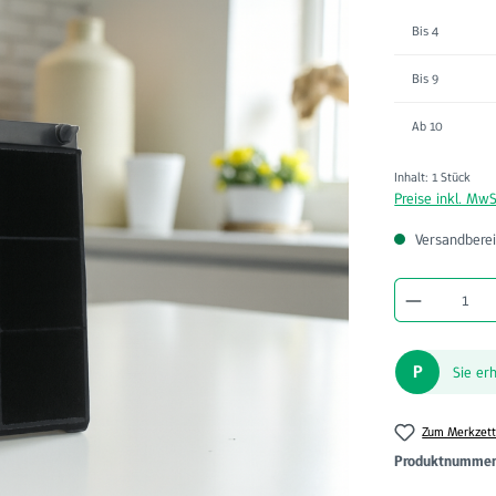
Bis
4
Bis
9
Ab
10
Inhalt:
1 Stück
Preise inkl. MwS
Versandberei
Produkt A
P
Sie er
Zum Merkzett
Produktnumme