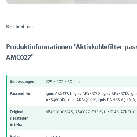
Beschreibung
Produktinformationen "Aktivkohlefilter pas
AMC027"
Abmessungen:
225 x 207 x 30 mm
Passend für:
Ignis AKS437/1, Ignis AKS437/IX, Ignis AKS437IX, Ign
AKS4600IX, Ignis AKS4900IX, Ignis DNHBS 65 LM X
Original
484000008575, AMC027, CHF15/1, KIT AS-AZKF110, K
Hersteller
Art.Nr.:
Farbe:
schwarz