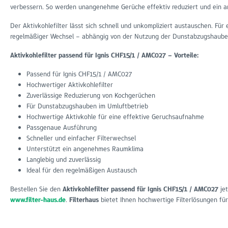
verbessern. So werden unangenehme Gerüche effektiv reduziert und ein 
Der Aktivkohlefilter lässt sich schnell und unkompliziert austauschen. Für 
regelmäßiger Wechsel – abhängig von der Nutzung der Dunstabzugshaub
Aktivkohlefilter passend für Ignis CHF15/1 / AMC027 – Vorteile:
Passend für Ignis CHF15/1 / AMC027
Hochwertiger Aktivkohlefilter
Zuverlässige Reduzierung von Kochgerüchen
Für Dunstabzugshauben im Umluftbetrieb
Hochwertige Aktivkohle für eine effektive Geruchsaufnahme
Passgenaue Ausführung
Schneller und einfacher Filterwechsel
Unterstützt ein angenehmes Raumklima
Langlebig und zuverlässig
Ideal für den regelmäßigen Austausch
Bestellen Sie den
Aktivkohlefilter passend für Ignis CHF15/1 / AMC027
je
www.filter-haus.de
.
Filterhaus
bietet Ihnen hochwertige Filterlösungen f