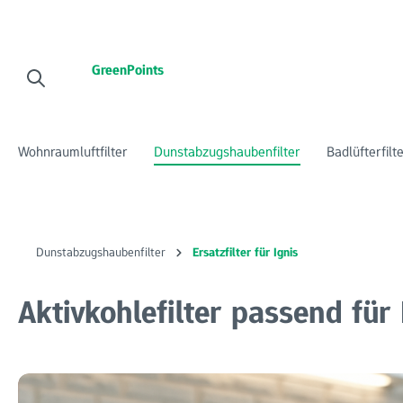
 Hauptinhalt springen
Zur Suche springen
Zur Hauptnavigation springen
GreenPoints
Wohnraumluftfilter
Dunstabzugshaubenfilter
Badlüfterfilt
Dunstabzugshaubenfilter
Ersatzfilter für Ignis
Aktivkohlefilter passend fü
Bildergalerie überspringen