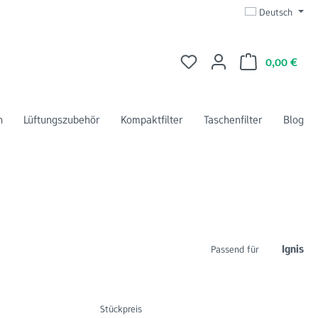
Deutsch
Du hast 0 Produkte auf dem 
Ware
0,00 €
n
Lüftungszubehör
Kompaktfilter
Taschenfilter
Blog
Ignis
Passend für
Stückpreis