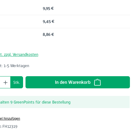
9,95 €
9,45 €
8,86 €
t. zzgl. Versandkosten
t: 1-5 Werktagen
nzahl: Gib den gewünschten Wert ein oder benu
In den Warenkorb
Stk.
halten 9 GreenPoints für diese Bestellung
el hinzufügen
r:
FH12319