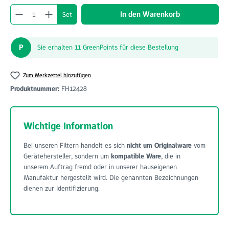
Produkt Anzahl: Gib den gewünschten Wert ein o
In den Warenkorb
Set
P
Sie erhalten 11 GreenPoints für diese Bestellung
Zum Merkzettel hinzufügen
Produktnummer:
FH12428
Wichtige Information
Bei unseren Filtern handelt es sich
nicht um Originalware
vom
Gerätehersteller, sondern um
kompatible Ware
, die in
unserem Auftrag fremd oder in unserer hauseigenen
Manufaktur hergestellt wird. Die genannten Bezeichnungen
dienen zur Identifizierung.