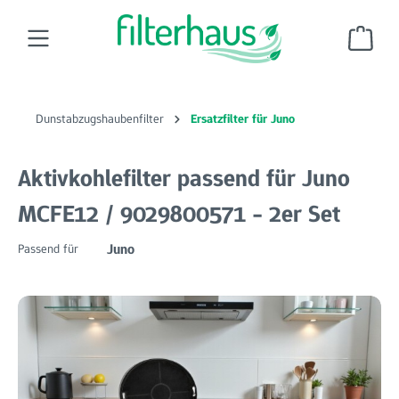
Zum Hauptinhalt springen
Ware
Dunstabzugshaubenfilter
Ersatzfilter für Juno
Aktivkohlefilter passend für Juno
MCFE12 / 9029800571 - 2er Set
Juno
Passend für
Bildergalerie überspringen