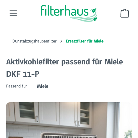
Zum Hauptinhalt springen
Ware
Dunstabzugshaubenfilter
Ersatzfilter für Miele
Aktivkohlefilter passend für Miele
DKF 11-P
Miele
Passend für
Bildergalerie überspringen