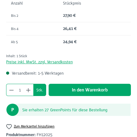
Anzahl
Stückpreis
27,90 €
Bis
2
26,41 €
Bis
4
24,94 €
Ab
5
Inhalt:
1 Stück
Preise inkl. MwSt. zzgl. Versandkosten
Versandbereit: 1-5 Werktagen
Produkt Anzahl: Gib den gewünschten Wert ein o
In den Warenkorb
Stk.
P
Sie erhalten 27 GreenPoints für diese Bestellung
Zum Merkzettel hinzufügen
Produktnummer:
FH12025