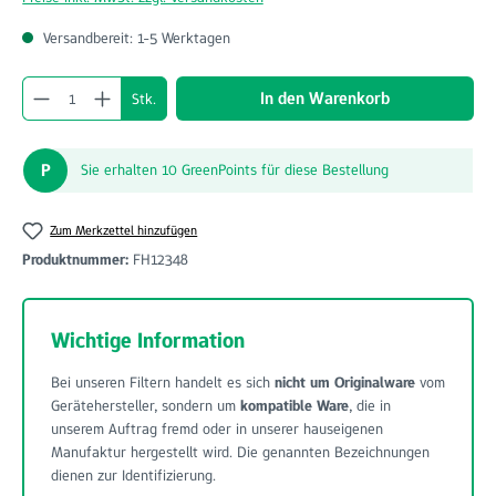
Versandbereit: 1-5 Werktagen
Produkt Anzahl: Gib den gewünschten Wert ein o
In den Warenkorb
Stk.
P
Sie erhalten 10 GreenPoints für diese Bestellung
Zum Merkzettel hinzufügen
Produktnummer:
FH12348
Wichtige Information
Bei unseren Filtern handelt es sich
nicht um Originalware
vom
Gerätehersteller, sondern um
kompatible Ware
, die in
unserem Auftrag fremd oder in unserer hauseigenen
Manufaktur hergestellt wird. Die genannten Bezeichnungen
dienen zur Identifizierung.