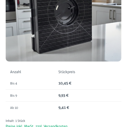
Anzahl
Stückpreis
10,45 €
Bis
4
9,93 €
Bis
9
9,41 €
Ab
10
Inhalt:
1 Stück
Preise inkl. MwSt. zzgl. Versandkosten