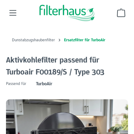
Zum Hauptinhalt springen
Ware
Dunstabzugshaubenfilter
Ersatzfilter für TurboAir
Aktivkohlefilter passend für
Turboair F00189/S / Type 303
TurboAir
Passend für
Bildergalerie überspringen