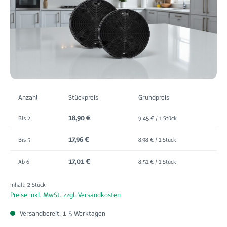
Anzahl
Stückpreis
Grundpreis
18,90 €
Bis
2
9,45 € / 1 Stück
17,96 €
Bis
5
8,98 € / 1 Stück
17,01 €
Ab
6
8,51 € / 1 Stück
Inhalt:
2 Stück
Preise inkl. MwSt. zzgl. Versandkosten
Versandbereit: 1-5 Werktagen