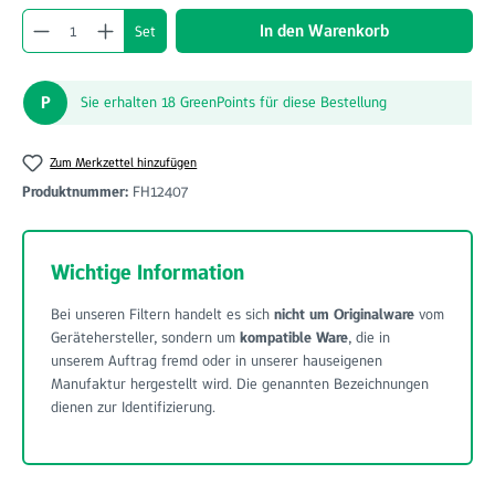
Produkt Anzahl: Gib den gewünschten Wert ein o
In den Warenkorb
Set
P
Sie erhalten 18 GreenPoints für diese Bestellung
Zum Merkzettel hinzufügen
Produktnummer:
FH12407
Wichtige Information
Bei unseren Filtern handelt es sich
nicht um Originalware
vom
Gerätehersteller, sondern um
kompatible Ware
, die in
unserem Auftrag fremd oder in unserer hauseigenen
Manufaktur hergestellt wird. Die genannten Bezeichnungen
dienen zur Identifizierung.