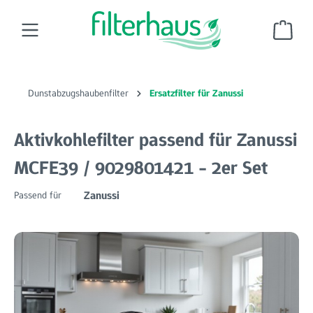
Zum Hauptinhalt springen
Ware
Dunstabzugshaubenfilter
Ersatzfilter für Zanussi
Aktivkohlefilter passend für Zanussi
MCFE39 / 9029801421 - 2er Set
Zanussi
Passend für
Bildergalerie überspringen