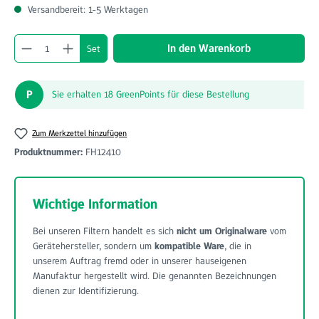
Versandbereit: 1-5 Werktagen
Produkt Anzahl: Gib den gewünschten Wert ein o
In den Warenkorb
Set
P
Sie erhalten 18 GreenPoints für diese Bestellung
Zum Merkzettel hinzufügen
Produktnummer:
FH12410
Wichtige Information
Bei unseren Filtern handelt es sich
nicht um Originalware
vom
Gerätehersteller, sondern um
kompatible Ware
, die in
unserem Auftrag fremd oder in unserer hauseigenen
Manufaktur hergestellt wird. Die genannten Bezeichnungen
dienen zur Identifizierung.