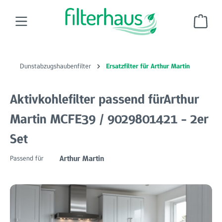
Zum Hauptinhalt springen
Ware
Dunstabzugshaubenfilter
Ersatzfilter für Arthur Martin
Aktivkohlefilter passend fürArthur
Martin MCFE39 / 9029801421 - 2er
Set
Arthur Martin
Passend für
Bildergalerie überspringen