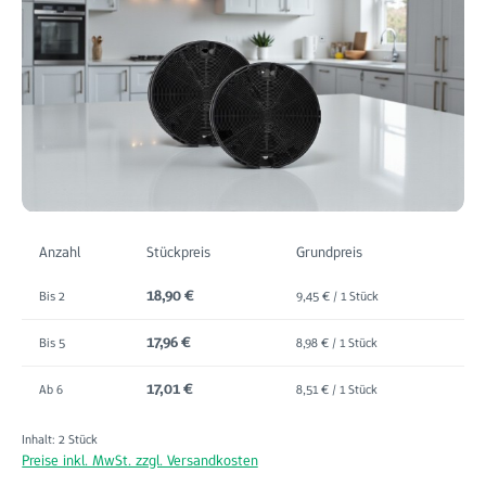
Anzahl
Stückpreis
Grundpreis
18,90 €
Bis
2
9,45 € / 1 Stück
17,96 €
Bis
5
8,98 € / 1 Stück
17,01 €
Ab
6
8,51 € / 1 Stück
Inhalt:
2 Stück
Preise inkl. MwSt. zzgl. Versandkosten