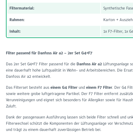
Filtermaterial:
Synthetische Fas
Rahmen:
Karton + Auszieh
Inhalt:
1x F7-Filter, 1x G
Filter passend für Danfoss Air a2 – 2er Set G4+F7
Das 2er Set G4+F7 Filter passend für die
Danfoss Air a2
Lüftungsanlage sor
eine dauerhaft hohe Luftqualität in Wohn- und Arbeitsbereichen. Die Ersatz
Danfoss Air a2 entwickelt.
Das Filterset besteht aus
einem G4 Filter
und
einem F7 Filter
. Der G4 Fil
sowie weitere grobe luftgetragene Partikel. Der F7 Filter entfernt zusätzli
Verunreinigungen und eignet sich besonders für Allergiker sowie für Haus
Zuluft.
Dank der passgenauen Ausführung lassen sich beide Filter schnell und unk
Filterwechsel schützt die Komponenten der Lüftungsanlage vor Verschmutzu
und trägt zu einem dauerhaft zuverlässigen Betrieb bei.