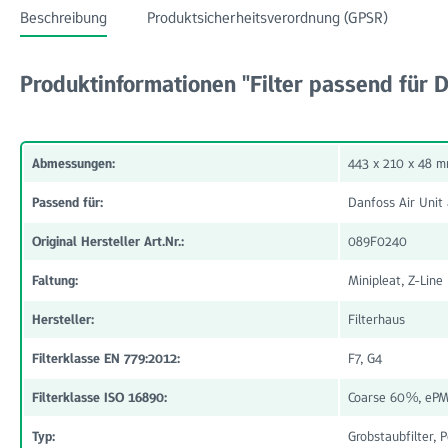
Beschreibung
Produktsicherheitsverordnung (GPSR)
Produktinformationen "Filter passend für D
Abmessungen:
443 x 210 x 48 
Passend für:
Danfoss Air Unit
Original Hersteller Art.Nr.:
089F0240
Faltung:
Minipleat, Z-Line
Hersteller:
Filterhaus
Filterklasse EN 779:2012:
F7, G4
Filterklasse ISO 16890:
Coarse 60%, eP
Typ:
Grobstaubfilter, P