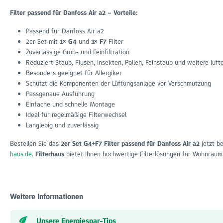
Filter passend für Danfoss Air a2 – Vorteile:
Passend für Danfoss Air a2
2er Set mit
1× G4
und
1× F7
Filter
Zuverlässige Grob- und Feinfiltration
Reduziert Staub, Flusen, Insekten, Pollen, Feinstaub und weitere luft
Besonders geeignet für Allergiker
Schützt die Komponenten der Lüftungsanlage vor Verschmutzung
Passgenaue Ausführung
Einfache und schnelle Montage
Ideal für regelmäßige Filterwechsel
Langlebig und zuverlässig
Bestellen Sie das
2er Set G4+F7 Filter passend für Danfoss Air a2
jetzt b
haus.de
.
Filterhaus
bietet Ihnen hochwertige Filterlösungen für Wohnraum
Weitere Informationen
Unsere Energiespar-Tips