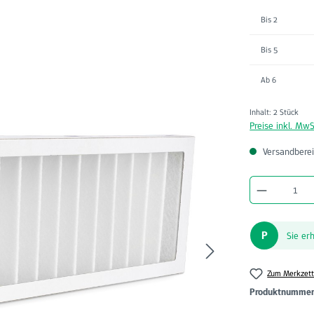
Bis
2
Bis
5
Ab
6
Inhalt:
2 Stück
Preise inkl. MwS
Versandberei
Produkt A
P
Sie er
Zum Merkzett
Produktnumme