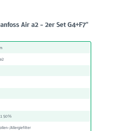
anfoss Air a2 - 2er Set G4+F7"
mm
 a2
M1 50%
ollen-/Allergiefilter