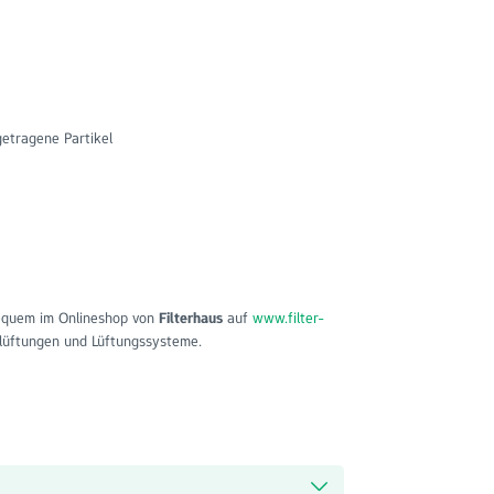
getragene Partikel
equem im Onlineshop von
Filterhaus
auf
www.filter-
lüftungen und Lüftungssysteme.