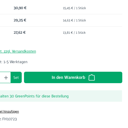
30,90 €
15,45 € / 1 Stück
29,25 €
14,63 € / 1 Stück
27,62 €
13,81 € / 1 Stück
t. zzgl. Versandkosten
t: 1-5 Werktagen
nzahl: Gib den gewünschten Wert ein oder benu
In den Warenkorb
Set
halten 30 GreenPoints für diese Bestellung
el hinzufügen
r:
FH10723