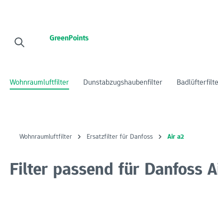
 Hauptinhalt springen
Zur Suche springen
Zur Hauptnavigation springen
GreenPoints
Wohnraumluftfilter
Dunstabzugshaubenfilter
Badlüfterfilt
Wohnraumluftfilter
Ersatzfilter für Danfoss
Air a2
Filter passend für Danfoss A
Bildergalerie überspringen