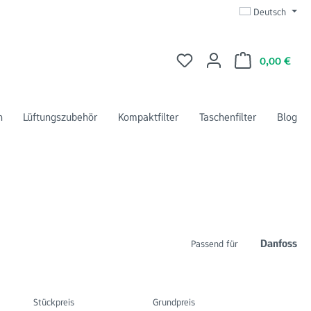
Deutsch
Du hast 0 Produkte auf dem 
Ware
0,00 €
n
Lüftungszubehör
Kompaktfilter
Taschenfilter
Blog
Danfoss
Passend für
Stückpreis
Grundpreis