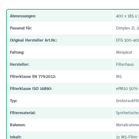
Abmessungen:
400 x 185 x
Passend für:
Dimplex ZL 3
Original Hersteller Art.Nr.:
EFG 300-40
Faltung:
Minipleat
Hersteller:
Filterhaus
Filterklasse EN 779:2012:
M5
Filterklasse ISO 16890:
ePM10 50%
Typ:
Grobstaubfil
Filtermaterial:
Synthetische
Rahmen:
Metallrahme
Inhalt:
1x M5-Filter