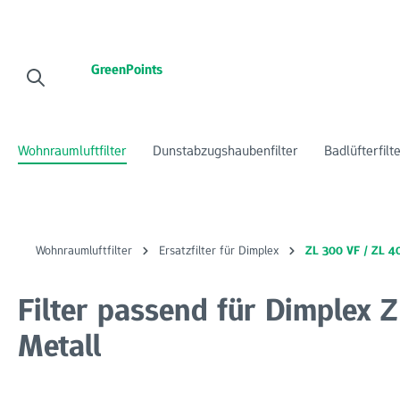
 Hauptinhalt springen
Zur Suche springen
Zur Hauptnavigation springen
GreenPoints
Wohnraumluftfilter
Dunstabzugshaubenfilter
Badlüfterfilt
Wohnraumluftfilter
Ersatzfilter für Dimplex
ZL 300 VF / ZL 4
Filter passend für Dimplex
Metall