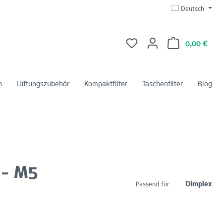
Deutsch
Du hast 0 Produkte auf dem 
Ware
0,00 €
n
Lüftungszubehör
Kompaktfilter
Taschenfilter
Blog
 - M5
Dimplex
Passend für