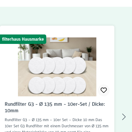
filterhaus Hausmarke
fil
Rundfilter G3 - Ø 135 mm - 10er-Set / Dicke:
K
10mm
Rundfilter G3 – Ø 135 mm – 10er Set – Dicke 10 mm Das
Ke
10er Set G3 Rundfilter mit einem Durchmesser von Ø 135 mm
Ke