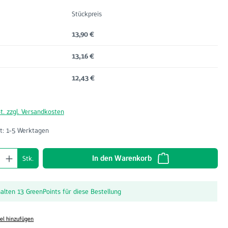
Stückpreis
13,90 €
13,16 €
12,43 €
t. zzgl. Versandkosten
t: 1-5 Werktagen
nzahl: Gib den gewünschten Wert ein oder benu
In den Warenkorb
Stk.
halten 13 GreenPoints für diese Bestellung
el hinzufügen