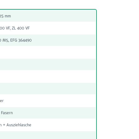
 25 mm
00 VF, ZL 400 VF
0 M5, EFG 364490
ter
 Fasern
n + Ausziehlasche