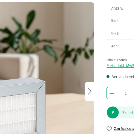
Anzahl
Bis
4
Bis
9
Ab
10
Inhalt:
1 Stück
Preise inkl. MwS
Versandberei
Produkt A
P
Sie er
Zum Merkzett