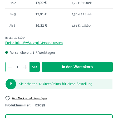
17,90 €
Bis
2
1,79 € / 1 Stück
17,01 €
Bis
5
1,70 € / 1 Stück
16,11 €
Ab
6
1,61 € / 1 Stück
Inhalt:
10 Stück
Preise inkl. MwSt. zzgl. Versandkosten
Versandbereit: 1-5 Werktagen
Produkt Anzahl: Gib den gewünschten Wert ein o
In den Warenkorb
Set
P
Sie erhalten 17 GreenPoints für diese Bestellung
Zum Merkzettel hinzufügen
Produktnummer:
FH12099