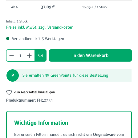
32,09 €
Ab
6
16,05 € / 1 Stück
Inhalt:
2 Stück
Preise inkl. MwSt. zzgl. Versandkosten
Versandbereit: 1-5 Werktagen
Produkt Anzahl: Gib den gewünschten Wert ein o
In den Warenkorb
Set
P
Sie erhalten 35 GreenPoints für diese Bestellung
Zum Merkzettel hinzufügen
Produktnummer:
FH10754
Wichtige Information
Bei unseren Filtern handelt es sich
nicht um Originalware
vom