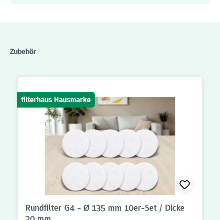
Produktgalerie überspringen
Zubehör
filterhaus Hausmarke
Rundfilter G4 - Ø 135 mm 10er-Set / Dicke
20 mm