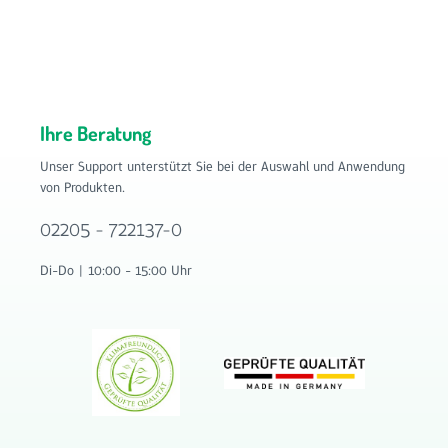
Ausführung Einfache und schnelle Montage Langlebig und
zuverlässig Bestellen Sie das 10er Set Rundfilter G4 Ø 135
mm mit 20 mm Dicke jetzt bequem im Onlineshop von
Filterhaus auf www.filter-haus.de und profitieren Sie von
schneller Lieferung und attraktiven Preisen. Filterhaus
bietet Ihnen hochwertige Filterlösungen für
Ihre Beratung
Wohnraumlüftungen und Lüftungssysteme.
Unser Support unterstützt Sie bei der Auswahl und Anwendung
von Produkten.
02205 - 722137-0
Di-Do | 10:00 - 15:00 Uhr