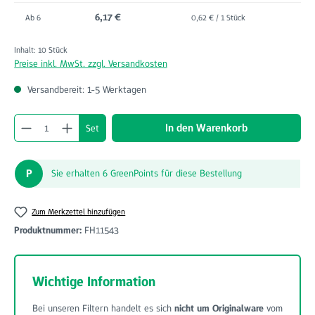
6,17 €
Ab
6
0,62 € / 1 Stück
Inhalt:
10 Stück
Preise inkl. MwSt. zzgl. Versandkosten
Versandbereit: 1-5 Werktagen
Produkt Anzahl: Gib den gewünschten Wert ein o
In den Warenkorb
Set
P
Sie erhalten 6 GreenPoints für diese Bestellung
Zum Merkzettel hinzufügen
Produktnummer:
FH11543
Wichtige Information
Bei unseren Filtern handelt es sich
nicht um Originalware
vom