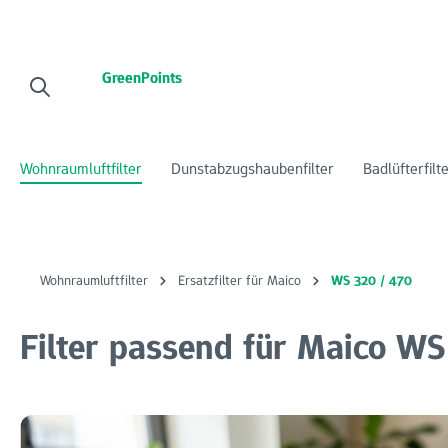
 Hauptinhalt springen
Zur Suche springen
Zur Hauptnavigation springen
GreenPoints
Wohnraumluftfilter
Dunstabzugshaubenfilter
Badlüfterfilt
Wohnraumluftfilter
Ersatzfilter für Maico
WS 320 / 470
Filter passend für Maico WS
Bildergalerie überspringen