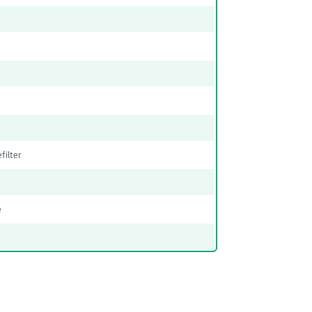
filter
e