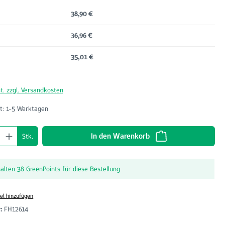
38,90 €
36,96 €
35,01 €
t. zzgl. Versandkosten
t: 1-5 Werktagen
nzahl: Gib den gewünschten Wert ein oder benu
In den Warenkorb
Stk.
halten 38 GreenPoints für diese Bestellung
el hinzufügen
r:
FH12614