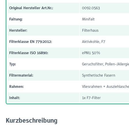
Original Hersteller Art.Nr.:
0092.0563
Faltung:
Minifalt
Hersteller:
Filterhaus
Filterklasse EN 779:2012:
Aktivkohle, F7
Filterklasse ISO 16890:
ePM1 50%
Typ:
Geruchsfilter, Pollen-/Allergie
Filtermaterial:
Synthetische Fasern
Rahmen:
Vliesrahmen + Ausziehlasch
Inhalt:
1x F7-Filter
Kurzbeschreibung