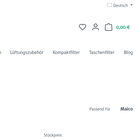
Deutsch
Du hast 0 Produkte auf dem 
Ware
0,00 €
n
Lüftungszubehör
Kompaktfilter
Taschenfilter
Blog
Maico
Passend für
Stückpreis