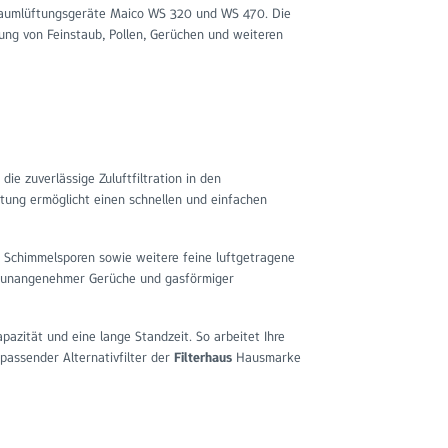
nraumlüftungsgeräte Maico WS 320 und WS 470. Die
ung von Feinstaub, Pollen, Gerüchen und weiteren
ie zuverlässige Zuluftfiltration in den
ung ermöglicht einen schnellen und einfachen
n, Schimmelsporen sowie weitere feine luftgetragene
ung unangenehmer Gerüche und gasförmiger
zität und eine lange Standzeit. So arbeitet Ihre
 passender Alternativfilter der
Filterhaus
Hausmarke