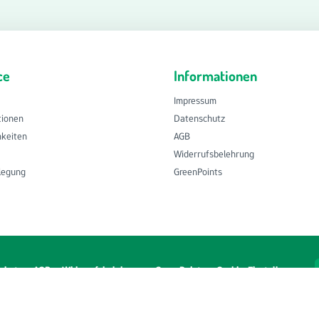
ce
Informationen
Impressum
tionen
Datenschutz
hkeiten
AGB
Widerrufsbelehrung
ilegung
GreenPoints
chutz
AGB
Widerrufsbelehrung
GreenPoints
Cookie-Einstellungen
tzl. Mehrwertsteuer zzgl.
Versandkosten
und ggf. Nachnahmegebühren, wenn ni