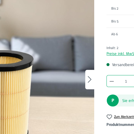
Bis
2
Bis
5
Ab
6
Inhalt:
2
Preise inkl. MwS
Versandberei
Produkt A
P
Sie er
Zum Merkzett
Produktnumme