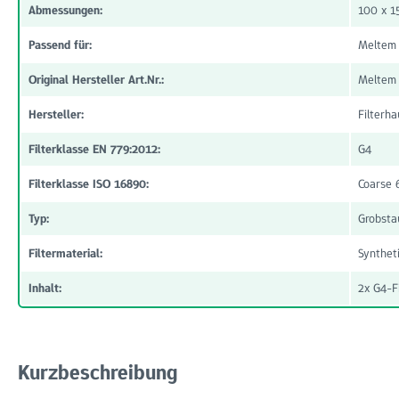
Abmessungen:
100 x 
Passend für:
Meltem
Original Hersteller Art.Nr.:
Meltem
Hersteller:
Filterha
Filterklasse EN 779:2012:
G4
Filterklasse ISO 16890:
Coarse
Typ:
Grobstau
Filtermaterial:
Synthet
Inhalt:
2x G4-Fi
Kurzbeschreibung