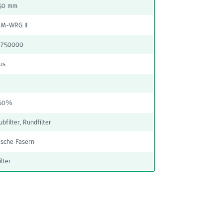
150 mm
 M-WRG II
 750000
us
 60%
bfilter, Rundfilter
ische Fasern
lter