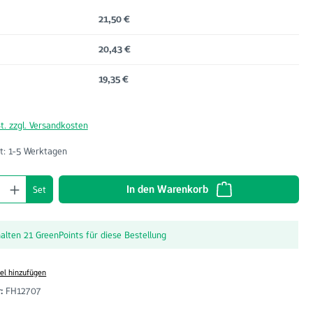
21,50 €
20,43 €
19,35 €
t. zzgl. Versandkosten
t: 1-5 Werktagen
nzahl: Gib den gewünschten Wert ein oder benu
In den Warenkorb
Set
halten 21 GreenPoints für diese Bestellung
el hinzufügen
r:
FH12707