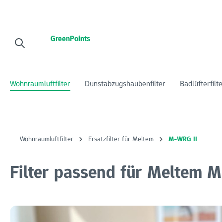
 Hauptinhalt springen
Zur Suche springen
Zur Hauptnavigation springen
GreenPoints
Wohnraumluftfilter
Dunstabzugshaubenfilter
Badlüfterfilt
Wohnraumluftfilter
Ersatzfilter für Meltem
M-WRG II
Filter passend für Meltem 
Bildergalerie überspringen