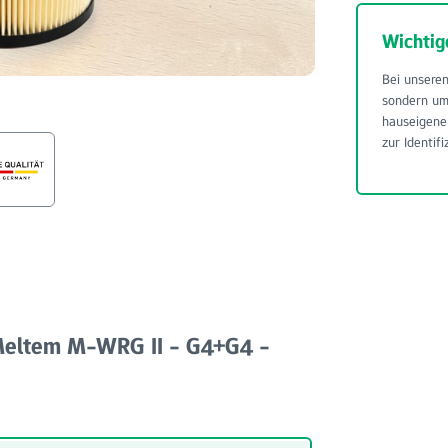
Wichtig
Bei unseren
sondern u
hauseigene
zur Identifi
 Meltem M-WRG II - G4+G4 -