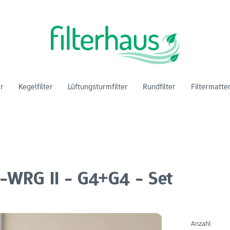
er
Kegelfilter
Lüftungsturmfilter
Rundfilter
Filtermatte
M-WRG II - G4+G4 - Set
Anzahl