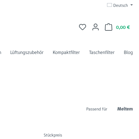
Deutsch
Du hast 0 Produkte auf dem 
Ware
0,00 €
n
Lüftungszubehör
Kompaktfilter
Taschenfilter
Blog
Meltem
Passend für
Stückpreis