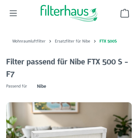
Zum Hauptinhalt springen
Ware
Wohnraumluftfilter
Ersatzfilter für Nibe
FTX 500S
Filter passend für Nibe FTX 500 S -
F7
Nibe
Passend für
Bildergalerie überspringen