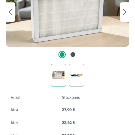
Anzahl
Stückpreis
23,90 €
Bis
4
22,62 €
Bis
9