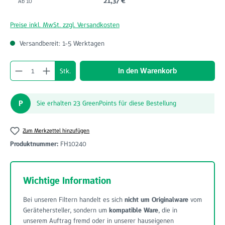
21,37 €
Ab
10
Preise inkl. MwSt. zzgl. Versandkosten
Versandbereit: 1-5 Werktagen
Produkt Anzahl: Gib den gewünschten Wert ein o
In den Warenkorb
Stk.
P
Sie erhalten 23 GreenPoints für diese Bestellung
Zum Merkzettel hinzufügen
Produktnummer:
FH10240
Wichtige Information
Bei unseren Filtern handelt es sich
nicht um Originalware
vom
Gerätehersteller, sondern um
kompatible Ware
, die in
unserem Auftrag fremd oder in unserer hauseigenen