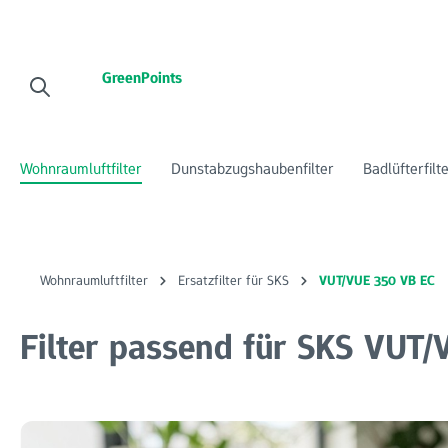
 Hauptinhalt springen
Zur Suche springen
Zur Hauptnavigation springen
GreenPoints
Wohnraumluftfilter
Dunstabzugshaubenfilter
Badlüfterfilt
Wohnraumluftfilter
Ersatzfilter für SKS
VUT/VUE 350 VB EC
Filter passend für SKS VUT/
Bildergalerie überspringen