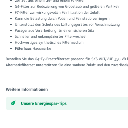
2er Set aus einem G4- und einem F7-Filter
G4-Filter zur Reduzierung von Grobstaub und größeren Partikeln
F7-Filter zur wirkungsvollen Feinfiltration der Zuluft
Kann die Belastung durch Pollen und Feinstaub verringern
Unterstützt den Schutz des Lüftungsgerätes vor Verschmutzung
Passgenaue Verarbeitung für einen sicheren Sitz
Schneller und unkomplizierter Filterwechsel
Hochwertiges synthetisches Filtermedium
Filterhaus
Hausmarke
Bestellen Sie das G4+F7-Ersatzfilterset passend für SKS VUT/VUE 350 VB
Alternativfilterset unterstützen Sie eine saubere Zuluft und den zuverläss
Weitere Informationen
Unsere Energiespar-Tips