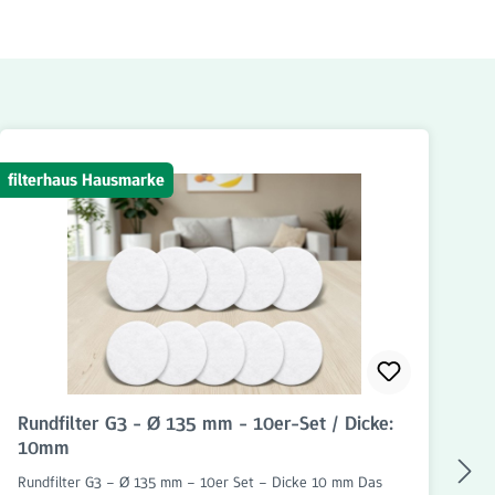
filterhaus Hausmarke
fil
Rundfilter G3 - Ø 135 mm - 10er-Set / Dicke:
K
10mm
Rundfilter G3 – Ø 135 mm – 10er Set – Dicke 10 mm Das
Ke