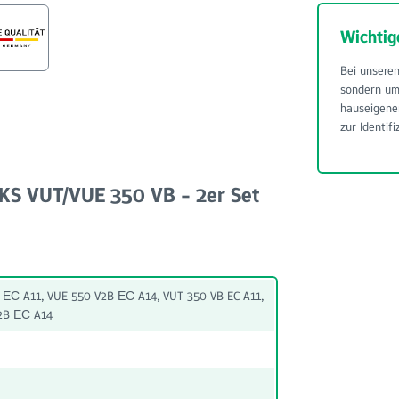
Wichtig
Bei unseren
sondern u
hauseigene
zur Identifi
SKS VUT/VUE 350 VB - 2er Set
 ЕС A11, VUE 550 V2B ЕС A14, VUT 350 VB EC A11,
V2B ЕС A14