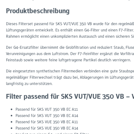
Produktbeschreibung
Dieses Filterset passend für SKS VUT/VUE 350 VB wurde für den regelmäß
Lüftungsgeräten entwickelt. Es enthält einen G4-Filter und einen F7-Filte
Rahmen ermöglicht einen unkomplizierten Austausch und einen sicheren Si
Der G4-Ersatzfilter übernimmt die Grobfiltration und reduziert Staub, Flu
Verunreinigungen aus dem Luftstrom. Der F7-Feinfilter ergänzt die Vorfiltr
Feinstaub sowie weitere feine luftgetragene Partikel deutlich verringern.
Die eingesetzten synthetischen Filtermedien verbinden eine gute Staubspei
regelmäßiger Filterwechsel trägt dazu bei, Ablagerungen im Lüftungsgerät
langfristig zu unterstützen.
Filter passend für SKS VUT/VUE 350 VB – V
Passend für SKS VUT 350 VB EC A11
Passend für SKS VUT 350 VB EC A14
Passend für SKS VUE 350 VB EC A11
Passend für SKS VUE 350 VB EC A14