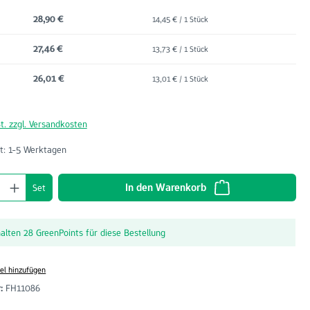
28,90 €
14,45 € / 1 Stück
27,46 €
13,73 € / 1 Stück
26,01 €
13,01 € / 1 Stück
t. zzgl. Versandkosten
t: 1-5 Werktagen
nzahl: Gib den gewünschten Wert ein oder benu
In den Warenkorb
Set
halten 28 GreenPoints für diese Bestellung
el hinzufügen
r:
FH11086