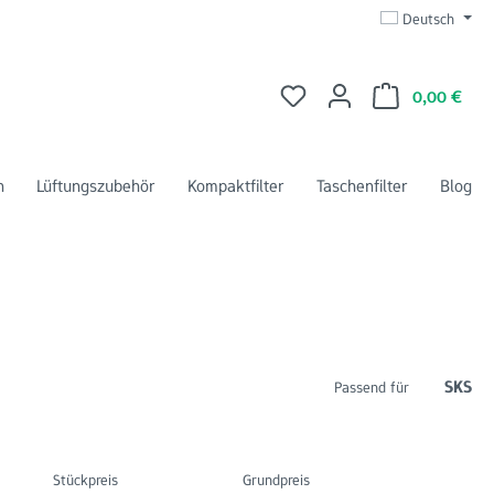
Deutsch
Du hast 0 Produkte auf dem 
Ware
0,00 €
n
Lüftungszubehör
Kompaktfilter
Taschenfilter
Blog
SKS
Passend für
Stückpreis
Grundpreis