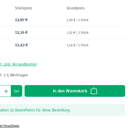
Stückpreis
Grundpreis
13,90 €
1,39 € / 1 Stück
13,16 €
1,32 € / 1 Stück
12,43 €
1,24 € / 1 Stück
t. zzgl. Versandkosten
t: 1-5 Werktagen
nzahl: Gib den gewünschten Wert ein oder benu
In den Warenkorb
Set
halten 13 GreenPoints für diese Bestellung
el hinzufügen