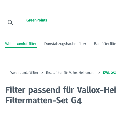
 Hauptinhalt springen
Zur Suche springen
Zur Hauptnavigation springen
GreenPoints
Wohnraumluftfilter
Dunstabzugshaubenfilter
Badlüfterfilt
Wohnraumluftfilter
Ersatzfilter für Vallox-Heinemann
KWL 25
Filter passend für Vallox-
Filtermatten-Set G4