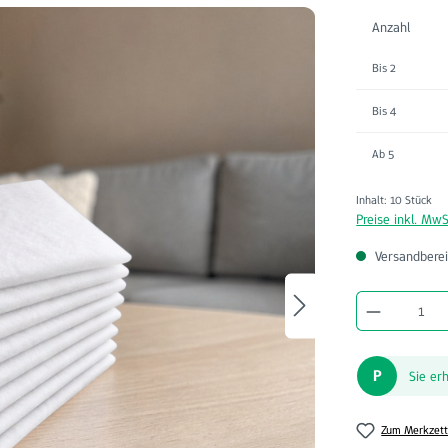
Anzahl
Bis
2
Bis
4
Ab
5
Inhalt:
10 Stück
Preise inkl. MwS
Versandberei
Produkt A
P
Sie er
Zum Merkzett