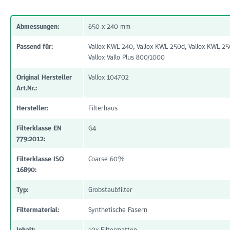
Abmessungen:
650 x 240 mm
Passend für:
Vallox KWL 240, Vallox KWL 250d, Vallox KWL 25
Vallox Vallo Plus 800/1000
Original Hersteller
Vallox 104702
Art.Nr.:
Hersteller:
Filterhaus
Filterklasse EN
G4
779:2012:
Filterklasse ISO
Coarse 60%
16890:
Typ:
Grobstaubfilter
Filtermaterial:
Synthetische Fasern
Inhalt:
10x Filtermatten