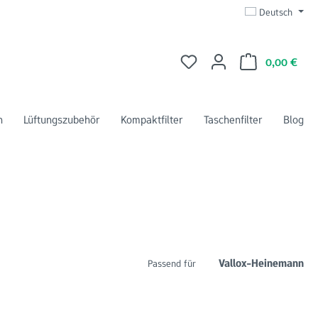
Deutsch
Du hast 0 Produkte auf dem 
Ware
0,00 €
n
Lüftungszubehör
Kompaktfilter
Taschenfilter
Blog
Vallox-Heinemann
Passend für