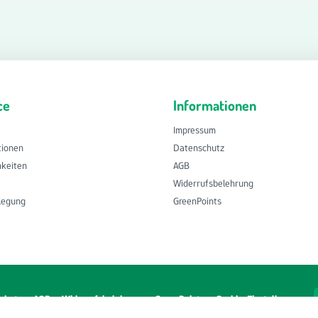
ce
Informationen
Impressum
tionen
Datenschutz
hkeiten
AGB
Widerrufsbelehrung
ilegung
GreenPoints
chutz
AGB
Widerrufsbelehrung
GreenPoints
Cookie-Einstellungen