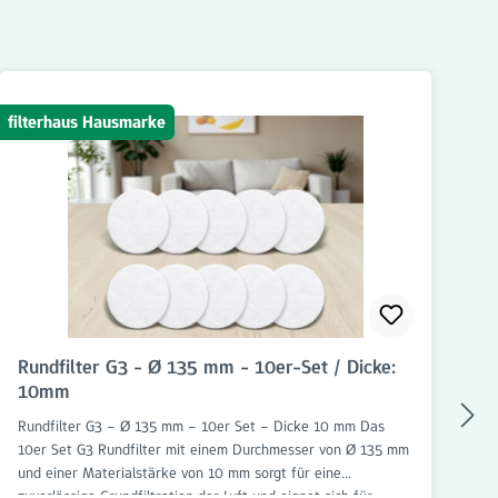
filterhaus Hausmarke
fil
Rundfilter G3 - Ø 135 mm - 10er-Set / Dicke:
K
10mm
Rundfilter G3 – Ø 135 mm – 10er Set – Dicke 10 mm Das
Ke
10er Set G3 Rundfilter mit einem Durchmesser von Ø 135 mm
Ke
und einer Materialstärke von 10 mm sorgt für eine
zu
zuverlässige Grundfiltration der Luft und eignet sich für
sa