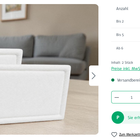
Anzahl
Bis
2
Bis
5
Ab
6
Inhalt:
2 Stück
Preise inkl. MwS
Versandberei
Produkt A
P
Sie er
Zum Merkzett