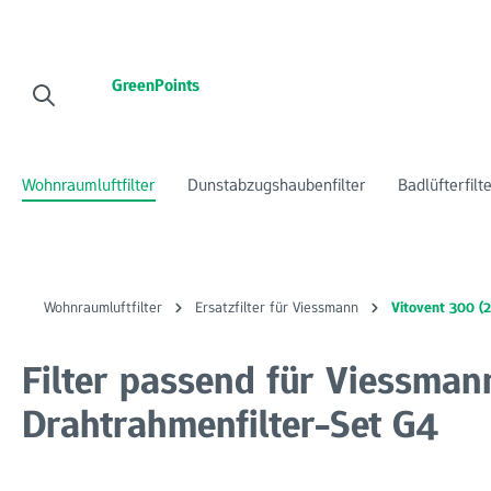
 Hauptinhalt springen
Zur Suche springen
Zur Hauptnavigation springen
GreenPoints
Wohnraumluftfilter
Dunstabzugshaubenfilter
Badlüfterfilt
Wohnraumluftfilter
Ersatzfilter für Viessmann
Vitovent 300 (
Filter passend für Viessman
Drahtrahmenfilter-Set G4