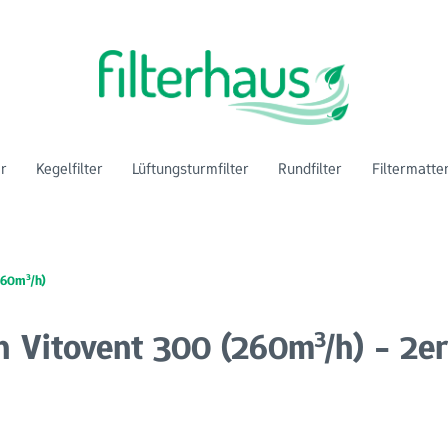
er
Kegelfilter
Lüftungsturmfilter
Rundfilter
Filtermatte
260m³/h)
n Vitovent 300 (260m³/h) - 2e