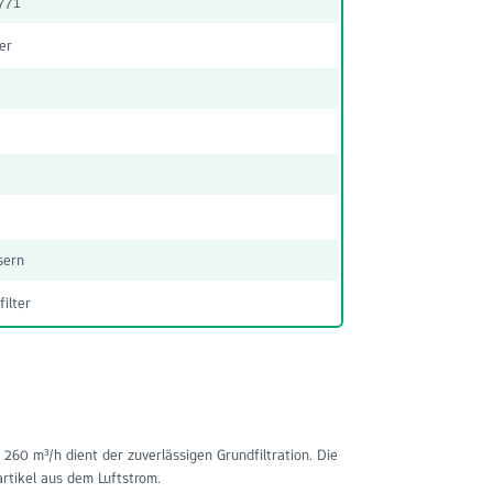
771
er
sern
ilter
60 m³/h dient der zuverlässigen Grundfiltration. Die
artikel aus dem Luftstrom.