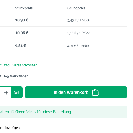
Stückpreis
Grundpreis
10,90 €
5,45 € / 1 Stück
10,36 €
5,18 € / 1 Stück
9,81 €
4,91 € / 1 Stück
t. zzgl. Versandkosten
t: 1-5 Werktagen
nzahl: Gib den gewünschten Wert ein oder benu
In den Warenkorb
Set
halten 10 GreenPoints für diese Bestellung
el hinzufügen