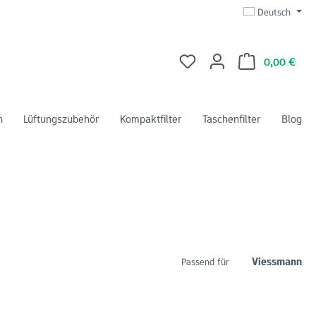
Deutsch
Du hast 0 Produkte auf dem 
Ware
0,00 €
n
Lüftungszubehör
Kompaktfilter
Taschenfilter
Blog
r
Viessmann
Passend für