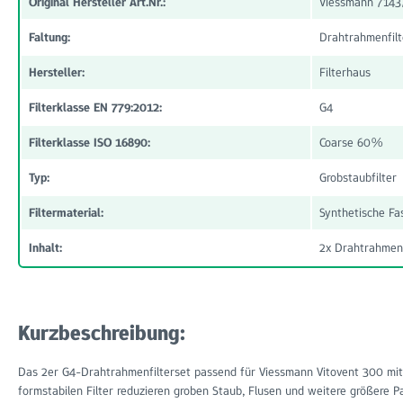
Original Hersteller Art.Nr.:
Viessmann 7143
Faltung:
Drahtrahmenfilt
Hersteller:
Filterhaus
Filterklasse EN 779:2012:
G4
Filterklasse ISO 16890:
Coarse 60%
Typ:
Grobstaubfilter
Filtermaterial:
Synthetische Fa
Inhalt:
2x Drahtrahmenf
Kurzbeschreibung:
Das 2er G4-Drahtrahmenfilterset passend für Viessmann Vitovent 300 mit 2
formstabilen Filter reduzieren groben Staub, Flusen und weitere größere P