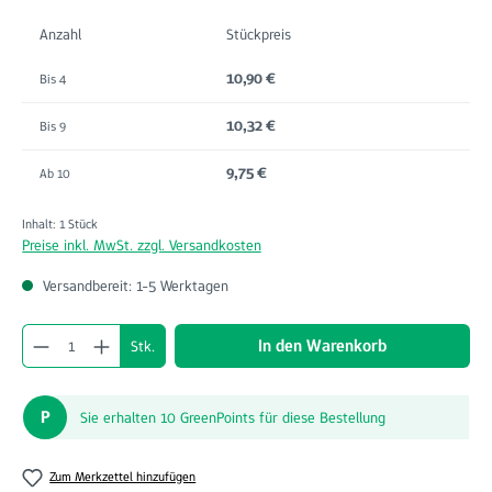
Anzahl
Stückpreis
10,90 €
Bis
4
10,32 €
Bis
9
9,75 €
Ab
10
Inhalt:
1 Stück
Preise inkl. MwSt. zzgl. Versandkosten
Versandbereit: 1-5 Werktagen
Produkt Anzahl: Gib den gewünschten Wert ein o
In den Warenkorb
Stk.
P
Sie erhalten 10 GreenPoints für diese Bestellung
Zum Merkzettel hinzufügen