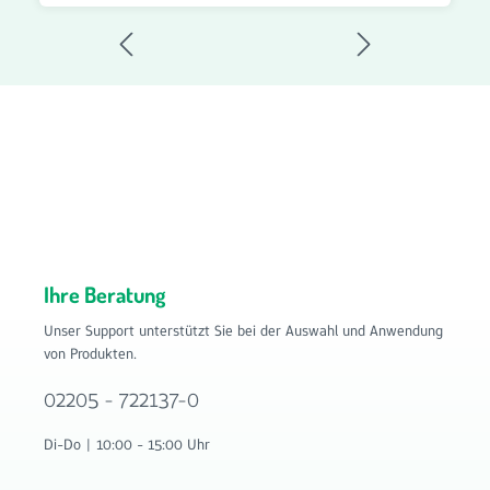
eignet sich ideal für regelmäßige Wartungsintervalle und
eine langfristige Bevorratung. Rundfilter G4 Ø 135 mm –
Vorteile: Durchmesser Ø 135 mm Materialstärke 20 mm
10er Set Rundfilter Filterklasse G4 für die Grundfiltration
Reduziert Staub, Flusen und grobe Schwebstoffe Schützt
Lüftungskomponenten vor Verschmutzung Für zahlreiche
Lüftungsanwendungen geeignet Passgenaue Rundfilter-
Ausführung Einfache und schnelle Montage Langlebig und
zuverlässig Bestellen Sie das 10er Set Rundfilter G4 Ø 135
mm mit 20 mm Dicke jetzt bequem im Onlineshop von
Filterhaus auf www.filter-haus.de und profitieren Sie von
schneller Lieferung und attraktiven Preisen. Filterhaus
bietet Ihnen hochwertige Filterlösungen für
Ihre Beratung
Wohnraumlüftungen und Lüftungssysteme.
Unser Support unterstützt Sie bei der Auswahl und Anwendung
von Produkten.
02205 - 722137-0
Di-Do | 10:00 - 15:00 Uhr