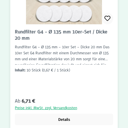
Rundfilter G4 - Ø 135 mm 10er-Set / Dicke
20 mm
Rundfilter G4 – Ø 135 mm – 10er Set – Dicke 20 mm Das
10er Set G4 Rundfilter mit einem Durchmesser von Ø 135
mm und einer Materialstärke von 20 mm sorgt für eine
zuverlässige Grundfiltration der Luft und eignet sich für
Inhalt:
10 Stück
(0,67 € / 1 Stück)
zahlreiche Anwendungen im Bereich Wohnraumlüftung,
Lüftungstechnik und Abluftsysteme. Die Filter sind
passgenau gefertigt und einfach einzusetzen. Die
Filterklasse G4 entfernt grobe Partikel wie Staub, Flusen,
Haare, Insekten und andere Schwebstoffe zuverlässig aus
Regulärer Preis:
Ab
6,71 €
dem Luftstrom. Dadurch werden Lüftungskomponenten vor
Verschmutzung geschützt und die Funktionsfähigkeit der
Preise inkl. MwSt. zzgl. Versandkosten
Anlage unterstützt. Dank der passgenauen Rundform und
der Materialstärke von 20 mm lassen sich die Filter schnell
Details
und unkompliziert austauschen. Das praktische 10er Set