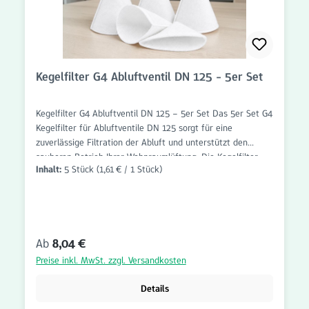
Kegelfilter G4 Abluftventil DN 125 - 5er Set
Kegelfilter G4 Abluftventil DN 125 – 5er Set Das 5er Set G4
Kegelfilter für Abluftventile DN 125 sorgt für eine
zuverlässige Filtration der Abluft und unterstützt den
sauberen Betrieb Ihrer Wohnraumlüftung. Die Kegelfilter
Inhalt:
5 Stück
(1,61 € / 1 Stück)
sind passgenau gefertigt und für Abluftventile mit einem
Anschlussdurchmesser von DN 125 ausgelegt. Die
Filterklasse G4 entfernt grobe Partikel wie Staub, Flusen,
Haare und andere Schwebstoffe zuverlässig aus dem
Luftstrom. Dadurch werden Abluftleitungen und
Regulärer Preis:
Ab
8,04 €
Lüftungskomponenten vor Verschmutzung geschützt und
der Wartungsaufwand reduziert. Dank der konischen
Preise inkl. MwSt. zzgl. Versandkosten
Bauform lassen sich die Filter schnell und unkompliziert in
das Abluftventil einsetzen. Das praktische 5er Set bietet
Details
ausreichend Ersatzfilter für regelmäßige Wartungs- und