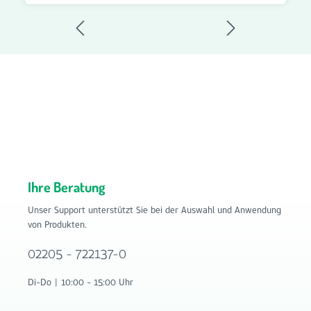
Wechselintervalle. Kegelfilter G4 DN 125 – Vorteile: Passend
für Abluftventile DN 125 5er Set Kegelfilter Filterklasse G4
für die Grundfiltration Entfernt Staub, Flusen und grobe
Schwebstoffe Schützt Lüftungsleitungen und Komponenten
vor Verschmutzung Konische Bauform für einfachen Einbau
Passgenaue Ausführung Schnelle und unkomplizierte
Montage Ideal für regelmäßige Filterwechsel Langlebig und
zuverlässig Bestellen Sie das 5er Set Kegelfilter G4 für
Abluftventile DN 125 jetzt bequem im Onlineshop von
Filterhaus auf www.filter-haus.de und profitieren Sie von
schneller Lieferung und attraktiven Preisen. Filterhaus
bietet Ihnen hochwertige Filterlösungen für
Wohnraumlüftungen und Lüftungsanlagen.
Ihre Beratung
Unser Support unterstützt Sie bei der Auswahl und Anwendung
von Produkten.
02205 - 722137-0
Di-Do | 10:00 - 15:00 Uhr