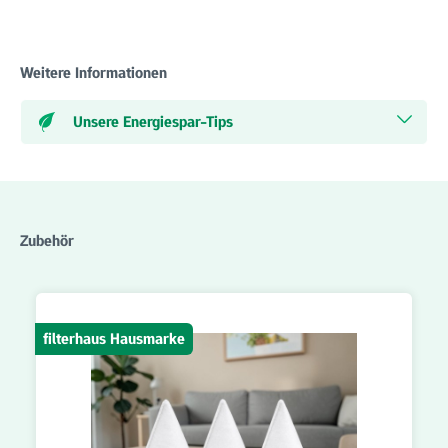
Weitere Informationen
Unsere Energiespar-Tips
Produktgalerie überspringen
Zubehör
filterhaus Hausmarke