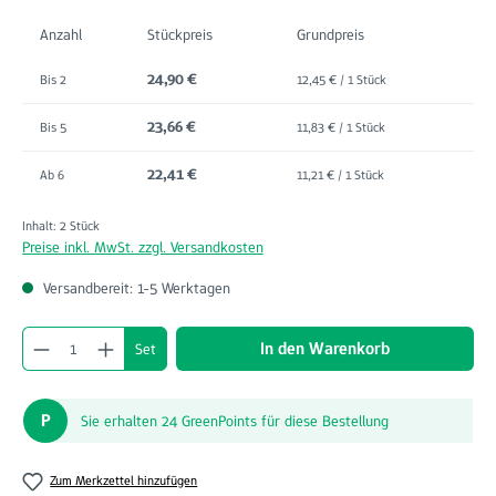
Anzahl
Stückpreis
Grundpreis
24,90 €
Bis
2
12,45 € / 1 Stück
23,66 €
Bis
5
11,83 € / 1 Stück
22,41 €
Ab
6
11,21 € / 1 Stück
Inhalt:
2 Stück
Preise inkl. MwSt. zzgl. Versandkosten
Versandbereit: 1-5 Werktagen
Produkt Anzahl: Gib den gewünschten Wert ein o
In den Warenkorb
Set
P
Sie erhalten 24 GreenPoints für diese Bestellung
Zum Merkzettel hinzufügen