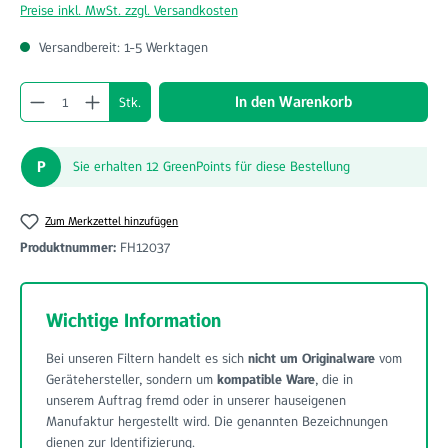
Preise inkl. MwSt. zzgl. Versandkosten
Versandbereit: 1-5 Werktagen
Produkt Anzahl: Gib den gewünschten Wert ein o
In den Warenkorb
Stk.
P
Sie erhalten 12 GreenPoints für diese Bestellung
Zum Merkzettel hinzufügen
Produktnummer:
FH12037
Wichtige Information
Bei unseren Filtern handelt es sich
nicht um Originalware
vom
Gerätehersteller, sondern um
kompatible Ware
, die in
unserem Auftrag fremd oder in unserer hauseigenen
Manufaktur hergestellt wird. Die genannten Bezeichnungen
dienen zur Identifizierung.