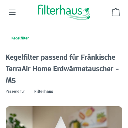
Zum Hauptinhalt springen
Ware
Kegelfilter
Kegelfilter passend für Fränkische
TerraAir Home Erdwärmetauscher -
M5
Filterhaus
Passend für
Bildergalerie überspringen