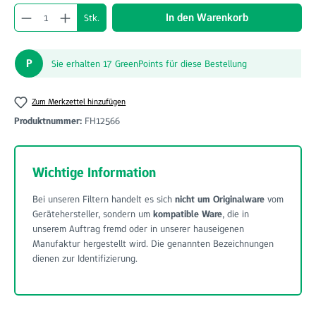
Produkt Anzahl: Gib den gewünschten Wert ein o
In den Warenkorb
Stk.
P
Sie erhalten 17 GreenPoints für diese Bestellung
Zum Merkzettel hinzufügen
Produktnummer:
FH12566
Wichtige Information
Bei unseren Filtern handelt es sich
nicht um Originalware
vom
Gerätehersteller, sondern um
kompatible Ware
, die in
unserem Auftrag fremd oder in unserer hauseigenen
Manufaktur hergestellt wird. Die genannten Bezeichnungen
dienen zur Identifizierung.