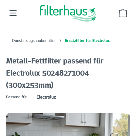
Zum Hauptinhalt springen
Ware
Dunstabzugshaubenfilter
Ersatzfilter für Electrolux
Metall-Fettfilter passend für
Electrolux 50248271004
(300x253mm)
Electrolux
Passend für
Bildergalerie überspringen