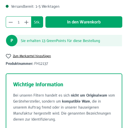
Versandbereit: 1-5 Werktagen
Produkt Anzahl: Gib den gewünschten Wert ein o
In den Warenkorb
Stk.
P
Sie erhalten 13 GreenPoints für diese Bestellung
Zum Merkzettel hinzufügen
Produktnummer:
FH12137
Wichtige Information
Bei unseren Filtern handelt es sich
nicht um Originalware
vom
Gerätehersteller, sondern um
kompatible Ware
, die in
unserem Auftrag fremd oder in unserer hauseigenen
Manufaktur hergestellt wird. Die genannten Bezeichnungen
dienen zur Identifizierung.