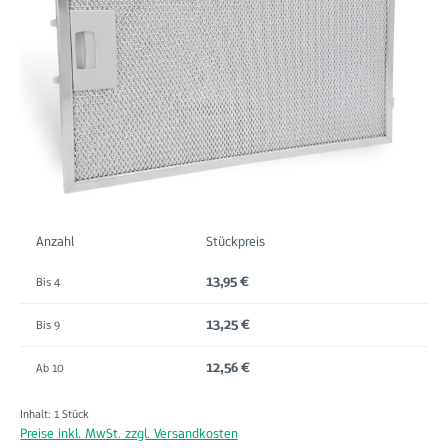
Anzahl
Stückpreis
13,95 €
Bis
4
13,25 €
Bis
9
12,56 €
Ab
10
Inhalt:
1 Stück
Preise inkl. MwSt. zzgl. Versandkosten