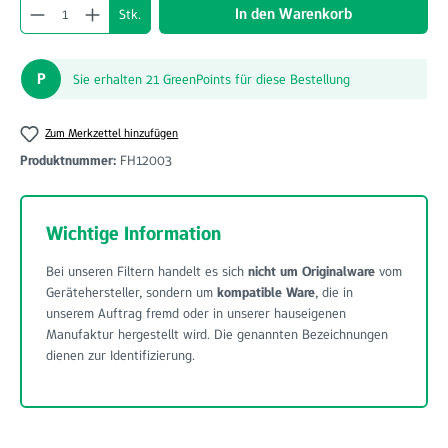
Produkt Anzahl: Gib den gewünschten Wert ein o
In den Warenkorb
Stk.
P
Sie erhalten 21 GreenPoints für diese Bestellung
Zum Merkzettel hinzufügen
Produktnummer:
FH12003
Wichtige Information
Bei unseren Filtern handelt es sich
nicht um Originalware
vom
Gerätehersteller, sondern um
kompatible Ware
, die in
unserem Auftrag fremd oder in unserer hauseigenen
Manufaktur hergestellt wird. Die genannten Bezeichnungen
dienen zur Identifizierung.