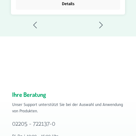
Die Filtermatte lässt sich einfach zuschneiden und flexibel
Details
einsetzen – sowohl im privaten als auch im gewerblichen
Bereich. Filtermatte G4 – Vorteile: Format 1 m x 1 m
Individuell zuschneidbar Filterklasse G4 für die
Grundfiltration Reduziert Staub, Flusen und grobe
Schwebstoffe Schützt Lüftungs- und Klimakomponenten
vor Verschmutzung Für Lüftungsanlagen, Klimaanlagen und
Abluftsysteme geeignet Einfache Verarbeitung und
Montage Vielseitig einsetzbar Hohe Luftdurchlässigkeit
Langlebig und zuverlässig Bestellen Sie die Filtermatte G4
im Format 1 m x 1 m jetzt bequem im Onlineshop von
Filterhaus auf www.filter-haus.de. Filterhaus bietet Ihnen
hochwertige Filterlösungen für Lüftungs-, Klima- und
Lufttechniksysteme.
Ihre Beratung
Unser Support unterstützt Sie bei der Auswahl und Anwendung
von Produkten.
02205 - 722137-0
Di-Do | 10:00 - 15:00 Uhr