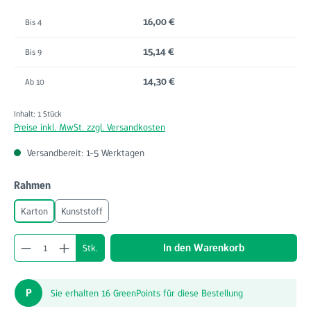
16,00 €
Bis
4
15,14 €
Bis
9
14,30 €
Ab
10
Inhalt:
1 Stück
Preise inkl. MwSt. zzgl. Versandkosten
Versandbereit: 1-5 Werktagen
auswählen
Rahmen
Karton
Kunststoff
Produkt Anzahl: Gib den gewünschten Wert ein o
In den Warenkorb
Stk.
P
Sie erhalten 16 GreenPoints für diese Bestellung