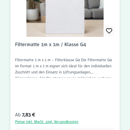
Filtermatte 1m x 1m / Klasse G4
Filtermatte 1 m x 1 m – Filterklasse G4 Die Filtermatte G4
im Format 1 m x 1 m eignet sich ideal für den individuellen
Zuschnitt und den Einsatz in Lüftungsanlagen,
Klimaanlagen, Abluftsystemen sowie zahlreichen weiteren
Anwendungen der Luftfiltration. Dank des großzügigen
Formats kann die Filtermatte flexibel auf die benötigten
Abmessungen angepasst werden. Die Filterklasse G4 sorgt
für eine zuverlässige Filtration von groben Partikeln wie
Staub, Flusen, Haaren, Insekten und anderen
Regulärer Preis:
Ab
7,83 €
Schwebstoffen. Dadurch werden nachgeschaltete
Komponenten vor Verschmutzung geschützt und die
Preise inkl. MwSt. zzgl. Versandkosten
Lebensdauer von Lüftungs- und Klimaanlagen unterstützt.