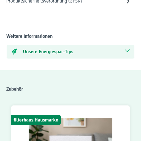
Produktsicherheitsverordnung (GPSR)
Weitere Informationen
Unsere Energiespar-Tips
Produktgalerie überspringen
Zubehör
filterhaus Hausmarke