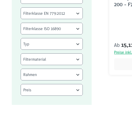
200 - F
Filterklasse EN 779:2012
Filterklasse ISO 16890
Typ
Reguläre
Ab
15,1
Preise ink
Filtermaterial
Rahmen
Preis