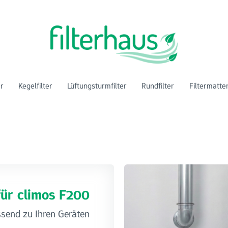
er
Kegelfilter
Lüftungsturmfilter
Rundfilter
Filtermatte
 für climos F200
ssend zu Ihren Geräten