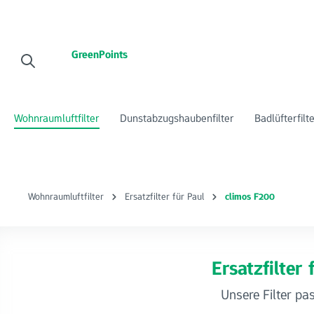
 Hauptinhalt springen
Zur Suche springen
Zur Hauptnavigation springen
GreenPoints
Wohnraumluftfilter
Dunstabzugshaubenfilter
Badlüfterfilt
Wohnraumluftfilter
Ersatzfilter für Paul
climos F200
Ersatzfilter
Unsere Filter pa