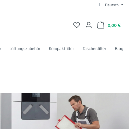
Deutsch
Du hast 0 Produkte auf dem 
Ware
0,00 €
n
Lüftungszubehör
Kompaktfilter
Taschenfilter
Blog