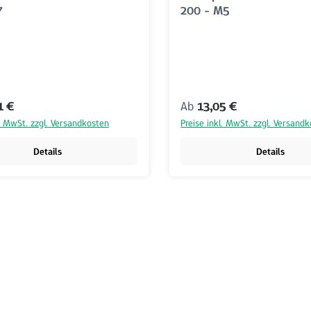
7
200 - M5
r Preis:
Regulärer Preis:
1 €
Ab
13,05 €
l. MwSt. zzgl. Versandkosten
Preise inkl. MwSt. zzgl. Versand
Details
Details