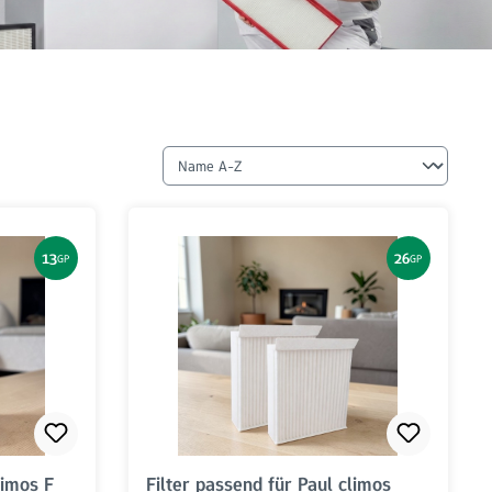
13
26
GP
GP
limos F
Filter passend für Paul climos