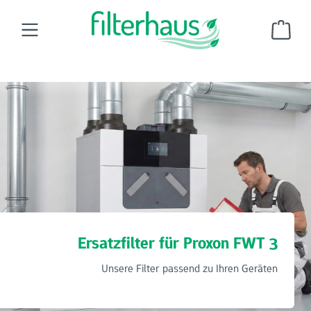
Zum Hauptinhalt springen
Ware
Wohnraumluftfilter
Ersatzfilter für Proxon-Zimmerman
Proxon FWT 3
Ersatzfilter für Proxon FWT 3
Unsere Filter passend zu Ihren Geräten