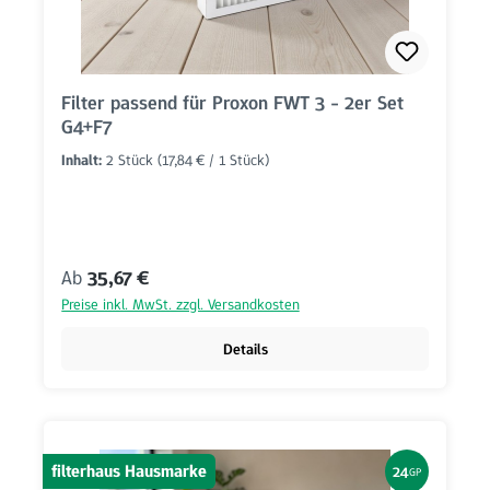
Filter passend für Proxon FWT 3 - 2er Set
G4+F7
Inhalt:
2 Stück
(17,84 € / 1 Stück)
Regulärer Preis:
Ab
35,67 €
Preise inkl. MwSt. zzgl. Versandkosten
Details
filterhaus Hausmarke
24
GP