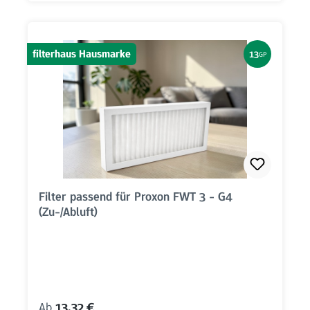
filterhaus Hausmarke
13
GP
Filter passend für Proxon FWT 3 - G4
(Zu-/Abluft)
Regulärer Preis:
Ab
13,32 €