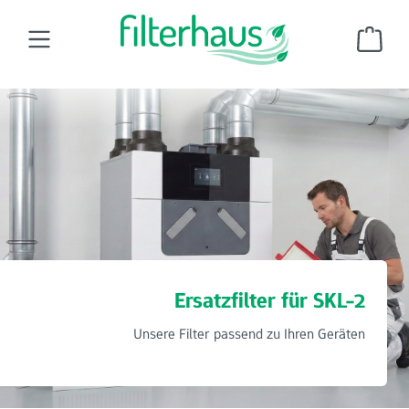
Zum Hauptinhalt springen
Ware
Wohnraumluftfilter
Ersatzfilter für Schrag
SKL-2
Ersatzfilter für SKL-2
Unsere Filter passend zu Ihren Geräten