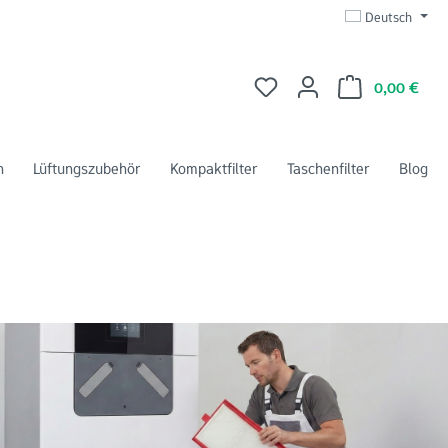
Deutsch
Du hast 0 Produkte auf dem 
Ware
0,00 €
n
Lüftungszubehör
Kompaktfilter
Taschenfilter
Blog