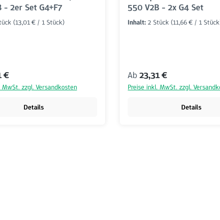
 - 2er Set G4+F7
550 V2B - 2x G4 Set
Stück
(13,01 € / 1 Stück)
Inhalt:
2 Stück
(11,66 € / 1 Stück
r Preis:
Regulärer Preis:
1 €
Ab
23,31 €
l. MwSt. zzgl. Versandkosten
Preise inkl. MwSt. zzgl. Versand
Details
Details