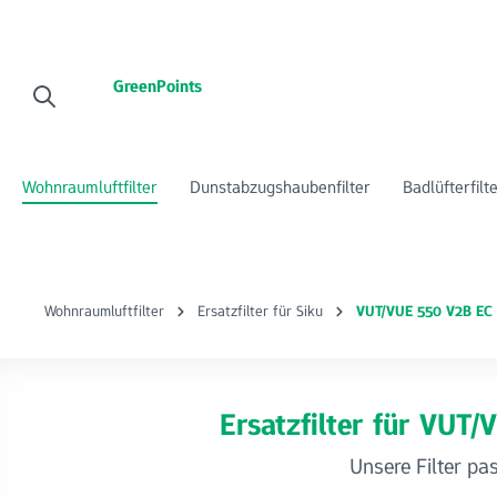
 Hauptinhalt springen
Zur Suche springen
Zur Hauptnavigation springen
GreenPoints
Wohnraumluftfilter
Dunstabzugshaubenfilter
Badlüfterfilt
Wohnraumluftfilter
Ersatzfilter für Siku
VUT/VUE 550 V2B EC
Ersatzfilter für VUT
Unsere Filter pa