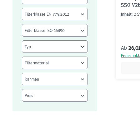
550 V2B
Filterklasse EN 779:2012
Inhalt:
2 
Filterklasse ISO 16890
Typ
Reguläre
Ab
26,0
Preise ink
Filtermaterial
Rahmen
Preis