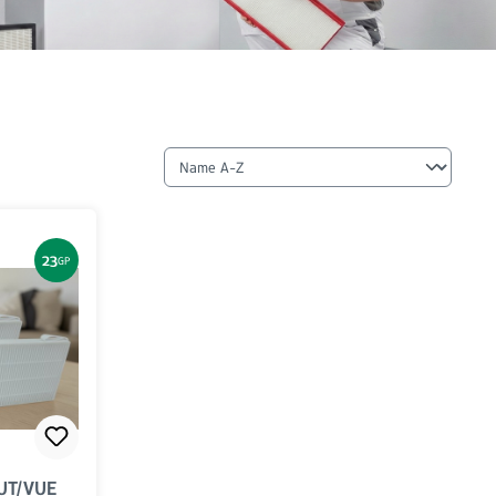
23
GP
VUT/VUE