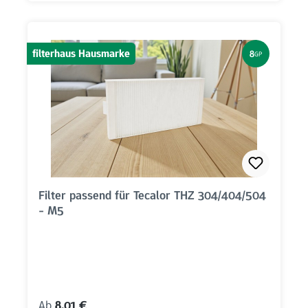
filterhaus Hausmarke
8
GP
Filter passend für Tecalor THZ 304/404/504
- M5
Regulärer Preis:
Ab
8,01 €