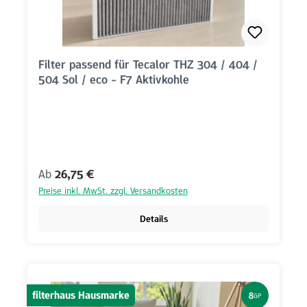
Filter passend für Tecalor THZ 304 / 404 /
504 Sol / eco - F7 Aktivkohle
Regulärer Preis:
Ab
26,75 €
Preise inkl. MwSt. zzgl. Versandkosten
Details
filterhaus Hausmarke
8
GP