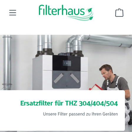
Zum Hauptinhalt springen
Ware
Wohnraumluftfilter
Ersatzfilter für Tecalor
THZ 304/404/504
Ersatzfilter für THZ 304/404/504
Unsere Filter passend zu Ihren Geräten