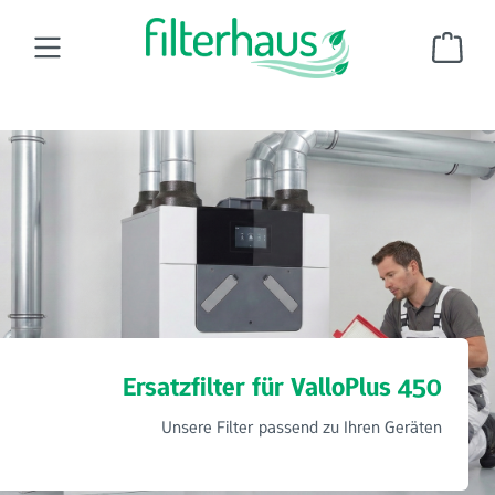
Zum Hauptinhalt springen
Ware
Wohnraumluftfilter
Ersatzfilter für Vallox-Heinemann
ValloPlus 450
Ersatzfilter für ValloPlus 450
Unsere Filter passend zu Ihren Geräten