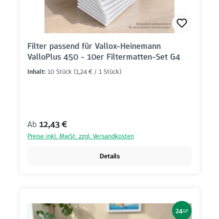
Filter passend für Vallox-Heinemann
ValloPlus 450 - 10er Filtermatten-Set G4
Inhalt:
10 Stück
(1,24 € / 1 Stück)
Regulärer Preis:
Ab
12,43 €
Preise inkl. MwSt. zzgl. Versandkosten
Details
24
GP