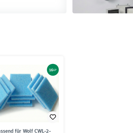
16
GP
passend für Wolf CWL-2-