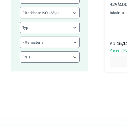
325/400
Set
Filterklasse ISO 16890
Inhalt:
10
Typ
Filtermaterial
Reguläre
Ab
16,1
Preise ink
Preis