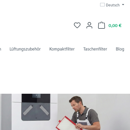
Deutsch
Du hast 0 Produkte auf dem 
Ware
0,00 €
n
Lüftungszubehör
Kompaktfilter
Taschenfilter
Blog