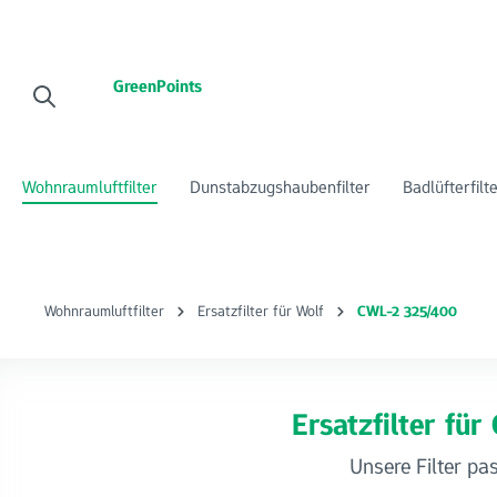
 Hauptinhalt springen
Zur Suche springen
Zur Hauptnavigation springen
GreenPoints
Wohnraumluftfilter
Dunstabzugshaubenfilter
Badlüfterfilt
Wohnraumluftfilter
Ersatzfilter für Wolf
CWL-2 325/400
Ersatzfilter fü
Unsere Filter pa