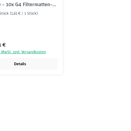
 - 10x G4 Filtermatten-
 Stück
(1,61 € / 1 Stück)
r Preis:
1 €
l. MwSt. zzgl. Versandkosten
Details