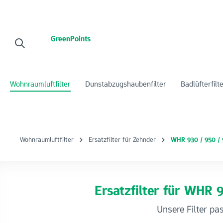
 Hauptinhalt springen
Zur Suche springen
Zur Hauptnavigation springen
GreenPoints
Wohnraumluftfilter
Dunstabzugshaubenfilter
Badlüfterfilt
Wohnraumluftfilter
Ersatzfilter für Zehnder
WHR 930 / 950 /
Ersatzfilter für WHR 
Unsere Filter pa