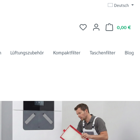
Deutsch
Du hast 0 Produkte auf dem 
Ware
0,00 €
n
Lüftungszubehör
Kompaktfilter
Taschenfilter
Blog