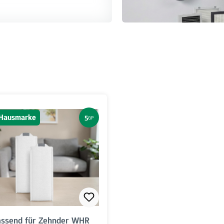
s Hausmarke
5
GP
passend für Zehnder WHR