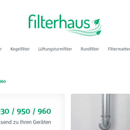
er
Kegelfilter
Lüftungsturmfilter
Rundfilter
Filtermatte
 960
930 / 950 / 960
ssend zu Ihren Geräten