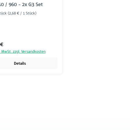
50 / 960 - 2x G3 Set
Stück
(2,68 € / 1 Stück)
r Preis:
 €
l. MwSt. zzgl. Versandkosten
Details