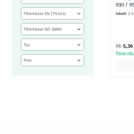
930 / 9
Filterklasse EN 779:2012
Inhalt:
2 
Filterklasse ISO 16890
Typ
Reguläre
Ab
5,36
Preise ink
Preis